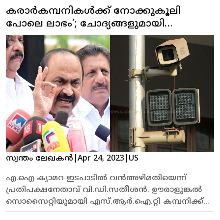
കരാര്‍കമ്പനികള്‍ക്ക് നോക്കുകൂലി
കറക്കുകമ്പനികളാണ് ഇടപാടിന് പിന്നിലെന്നും
എസ്.ആര്‍.ഐ.റ്റി കമ്പനിക്ക് എ.ഐ ക്യാമറ
പോലെ ലാഭം’; ചോദ്യങ്ങളുമായി
മേഖലയില്‍ മുന്‍പരിചയമില്ലെന്നും
പ്രതിപക്ഷ നേതാവ്
പ്രതിപക്ഷനേതാവ് ആരോപിച്ചു.&nbsp; എഐ
ക്യാമറ ഇടപാടില്‍ സര്‍ക്കാര്‍ മറുപടി പറയണം.
നിലവാരമുള്ള ക്യാമറ തന്നെ വാങ്ങാന്‍ കിട്ടുമ്പോള്‍,
കെല്‍ട്രോണ്‍ ക്യാമറ ഘടകങ്ങള്‍ എന്തിനാണ്
വാങ്ങിയതെന്ന് സതീശന്‍ ചോദിച്ചു. അഞ്ചുവര്‍ഷം
ക്യാമറക്ക് വാറന്റി കിട്ടുമ്പോള്‍ മെയിന്റനന്‍സ്
ചെലവ് എന്തിനെന്നും അദ്ദേഹം ചോദിച്ചു.
സ്വന്തം ലേഖകൻ
|
Apr 24, 2023
|
US
എ.ഐ ക്യാമറ ഇടപാടില്‍ വന്‍അഴിമതിയെന്ന്
പ്രതിപക്ഷനേതാവ് വി.ഡി.സതീശന്‍. ഊരാളുങ്കല്‍
സൊസൈറ്റിയുമായി എസ്.ആര്‍.ഐ.റ്റി കമ്പനിക്ക്
ബന്ധമുണ്ട്. കണ്ണൂര്‍ കേന്ദ്രീകരിച്ചുള്ള