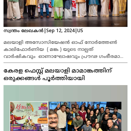
സ്വന്തം ലേഖകൻ
|
Sep 12, 2024
|
US
മലയാളി അസോസിയേഷൻ ഓഫ് നോർത്തേൺ
കാലിഫോർണിയ ( മങ്ക ) യുടെ നാല്പത്
വാർഷികവും ഓണാഘോഷവും പ്രൗഢ ഗംഭീരമായി.
വിഭവ സമൃദ്ധമായ ഓണ സദ്യയും തുടർന്ന് വർണ്ണ
കേരള ഫെസ്റ്റ് മലയാളി മാമാങ്കത്തിന്
ശമ്പള മായാൽ ഘോഷയാത്രയും, തുർടർന്നു നടന്ന
നിറപ്പകിട്ടാർന്ന വിവിധ കലാപരിപാടികളും
ഒരുക്കങ്ങൾ പൂർത്തിയായി
പരിപാടികൾക്ക് മാറ്റു കൂട്ടി .