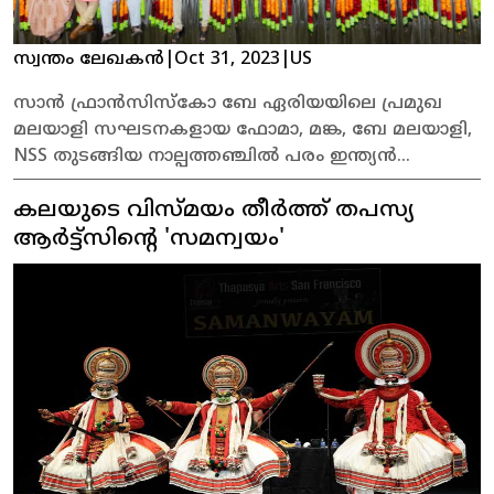
സ്വന്തം ലേഖകൻ
|
Oct 31, 2023
|
US
സാൻ ഫ്രാൻസിസ്കോ ബേ ഏരിയയിലെ പ്രമുഖ
മലയാളി സഘടനകളായ ഫോമാ, മങ്ക, ബേ മലയാളി,
NSS തുടങ്ങിയ നാല്പത്തഞ്ചിൽ പരം ഇന്ത്യൻ
ഓർഗനൈസഷൻസ് അടങ്ങുന്ന,
കലയുടെ വിസ്മയം തീർത്ത് തപസ്യ
അസോസിയേഷൻ ഓഫ് ഇൻഡോ അമേരിക്കൻ
(AIA), സംഘടിപ്പിച്ച ദസറ ദിവാലി ധമാക്ക
ആർട്ട്സിന്റെ 'സമന്വയം'
അതിഗംഭീരമായി !