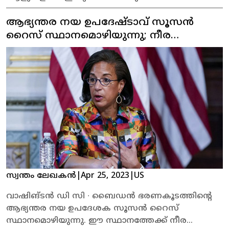
കോൺഗ്രസ് നേതാവ് രാഹുൽ ഗാന്ധി.
ആഭ്യന്തര നയ ഉപദേഷ്ടാവ് സൂസൻ
സാൻഫ്രാൻസിസ്‌കോയിൽ ഇന്ത്യൻ സമൂഹത്തെ
അഭിസമ്പോധന ചെയ്തു സംസാരിക്കുകയായിരുന്നു
റൈസ് സ്ഥാനമൊഴിയുന്നു; നീര
അദ്ദേഹം.
ടാൻഡനു സാധ്യത
സ്വന്തം ലേഖകൻ
|
Apr 25, 2023
|
US
വാഷിങ്ടൻ ഡി സി ∙ ബൈഡൻ ഭരണകൂടത്തിന്റെ
ആഭ്യന്തര നയ ഉപദേശക സൂസൻ റൈസ്
സ്ഥാനമൊഴിയുന്നു. ഈ സ്ഥാനത്തേക്ക് നീര