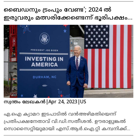
ടാൻഡനാണു സാധ്യത. ഐക്യരാഷ്ട്രസഭയിലെ
ബൈഡനും ട്രംപും വേണ്ട'; 2024 ൽ
യുഎസ് അംബാസഡറായി സേവനമനുഷ്ഠിച്ച
റൈസ് പണപ്പെരുപ്പം കുറയ്ക്കുന്നതിനുള്ള നിയമം,
ഇരുവരും മത്സരിക്കേണ്ടെന്ന് ഭൂരിപക്ഷം,
തോക്ക് നിയന്ത്രണ നിയമം എന്നിവ
പുതിയ സർവേ
പാസാക്കുന്നതിനു ബൈഡൻ ഭരണകൂടത്തെ
സഹായിച്ചു. ദക്ഷിണേന്ത്യൻ അതിർത്തി
കടന്നെത്തിയ കുടിയേറ്റക്കാരായ കുട്ടികളെ
കൈകാര്യം ചെയ്തതുമായി ബന്ധപ്പെട്ട് വൈറ്റ്
ഹൗസ് വിവാദം നേരിടുന്ന സാഹചര്യത്തിലാണ്
സൂസൻ റൈസിന്റെ സ്ഥാനമൊഴിയൽ.
സ്വന്തം ലേഖകൻ
|
Apr 24, 2023
|
US
എ.ഐ ക്യാമറ ഇടപാടില്‍ വന്‍അഴിമതിയെന്ന്
പ്രതിപക്ഷനേതാവ് വി.ഡി.സതീശന്‍. ഊരാളുങ്കല്‍
സൊസൈറ്റിയുമായി എസ്.ആര്‍.ഐ.റ്റി കമ്പനിക്ക്
ബന്ധമുണ്ട്. കണ്ണൂര്‍ കേന്ദ്രീകരിച്ചുള്ള