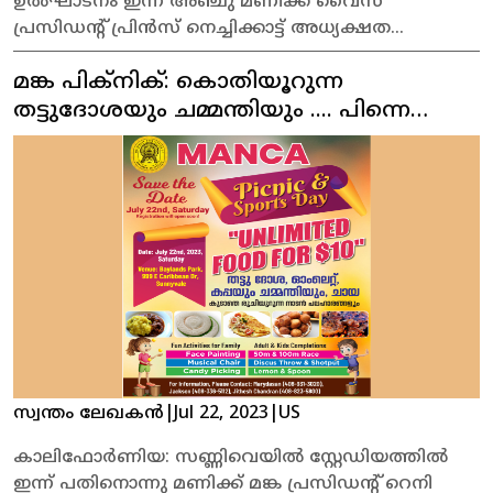
ഉൽഘാടനം ഇന്ന് അഞ്ചു മണിക്ക് വൈസ്
പ്രസിഡന്റ് പ്രിൻസ് നെച്ചിക്കാട്ട് അധ്യക്ഷത
വഹിക്കുന്ന യോഗത്തോട് കൂടി ആരംഭിക്കുന്നതാണ്.
മങ്ക പിക്‌നിക്: കൊതിയൂറുന്ന
സൂം പ്ലാറ്റുഫോമിലാണ് മീറ്റിംഗ് നടക്കുന്നത്. നിരവധി
വിശിഷ്ട വ്യക്തികൾ പങ്കെടുക്കുന്നു. സൂം ലിങ്ക്
തട്ടുദോശയും ചമ്മന്തിയും .... പിന്നെ
ഫോമയുടെ വെബ്സൈറ്റിൽ നിന്നും
നാടൻ പലഹാരങ്ങളും
ലഭിക്കുന്നതാണ്.
സ്വന്തം ലേഖകൻ
|
Jul 22, 2023
|
US
കാലിഫോർണിയ: സണ്ണിവെയിൽ സ്റ്റേഡിയത്തിൽ
ഇന്ന് പതിനൊന്നു മണിക്ക് മങ്ക പ്രസിഡന്റ് റെനി