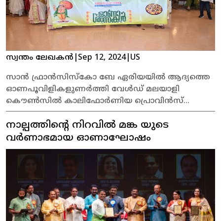
സ്വന്തം ലേഖകൻ
|
Sep 12, 2024
|
US
സാൻ ഫ്രാൻസിസ്കോ ബേ ഏരിയയിൽ ആദ്യത്തെ
ഓണപൂവിളികളുണർത്തി വേൾഡ് മലയാളി
കൌൺസിൽ കാലിഫോർണിയ പ്രൊവിൻസ്
ഓണാഘോഷങ്ങൾക്ക് ഗംഭീര തുടക്കം കുറിച്ചു.
നാല്പത്തിൻ്റെ നിറവിൽ മങ്ക യുടെ
വർണാഭമായ ഓണാഘോഷം