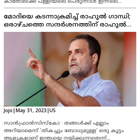
കാതോലിക്ക പള്ളിയിലെ പെരുന്നാൾ ഇന്നലെ
കൊടിയേറി. ഞായാറാഴ്ച രാവിലെ തിരുനാൾ
മോദിയെ കടന്നാക്രമിച്ച് രാഹുൽ ഗാന്ധി;
പാട്ടുകുർബാന പിന്നീട് സ്നേഹ വിരുന്നു മറ്റു
തിരുകർമ്മങ്ങൾ ഉണ്ടായിരിക്കുന്നതാണ്.
ഒരാഴ്ചത്തെ സന്ദർശനത്തിന് രാഹുൽ
യുഎസില്‍ എത്തി
Jojo
|
May 31, 2023
|
US
സാന്‍ഫ്രാന്‍സിസ്‌കോ ∙ തങ്ങൾക്ക് എല്ലാം
അറിയാമെന്ന് 'തികച്ചും ബോധ്യമുള്ള' ഒരു കൂട്ടം
ആളുകളാണ് ഇന്ത്യയെ നയിക്കുന്നതെന്ന്