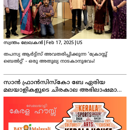
വിശുദ്ധയാണ് St Elizabeth Ann Seton . 2025 ഇൽ
സ്റ്റിൽമാൻ ബിസിനസ് സ്കൂളിന്റെ പാർട്ട് ടൈം MBA ,
US News and World Reports ൻറെ റാങ്കിങ്ങിൽ 68
ആം സ്ഥാനത്താണ്.
സ്വന്തം ലേഖകൻ
|
Feb 17, 2025
|
US
തപസ്യ ആർട്ട്സ് അവതരിപ്പിക്കുന്ന ‘ക്രോസ്സ്
ബെൽറ്റ്’ - ഒരു അതുല്യ നാടകാനുഭവം!
സാൻ ഫ്രാൻസിസ്കോ ബേ ഏരിയ
മലയാളികളുടെ ചിരകാല അഭിലാഷമായ
കേരള ഹൗസ്സ് പ്രവർത്തനമാരംഭിക്കുന്നു !