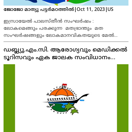
ശുദ്ധസംഗീതത്തിന്റെ രാഗതാളവിന്യാസങ്ങളും
ജോജോ മാത്യു പട്ടർമഠത്തിൽ
|
Oct 11, 2023
|
US
മോഹിനിയാട്ടവും ഭരതനാട്യവും തീർത്ത
ലയലാസ്യഭാവങ്ങളും, സർവ്വോപരി കഥകളിയെന്ന
ഇസ്രായേൽ പാലസ്തീൻ സംഘർഷം :
കേരളത്തിന്റെ തനതുകല തീർത്ത തൗര്യത്രികവും
ലോകമെങ്ങും പരക്കുന്ന മതഭ്രാന്തും മത
'സമന്വയ'ത്തെ പ്രേക്ഷക സമൂഹത്തിന് മുന്നിൽ ഒരു
സംഘർഷങ്ങളും ലോകമാനവികതയുടെ മേൽ
നവ്യാനുഭവമാക്കി മാറ്റി.
ഏൽപ്പിയ്ക്കുന്ന ആഘാതം വാക്കുകൾ കൊണ്ട്
ഡബ്ല്യു.എം.സി. ആരോഗ്യവും മെഡിക്കൽ
വിവരിയ്ക്കുക അസാധ്യമാണ് .
ടൂറിസവും ഏക ജാലക സംവിധാനം
നിലവിൽ വന്നു