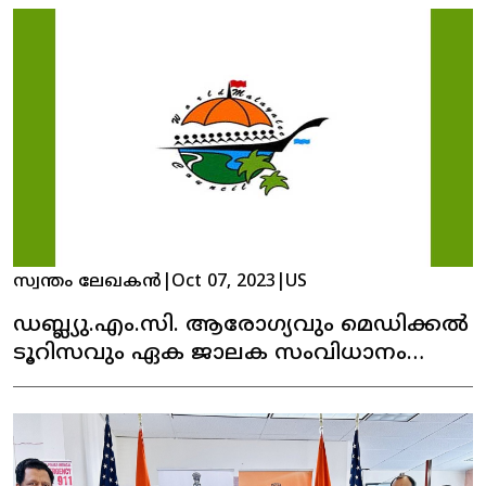
സ്വന്തം ലേഖകൻ
|
Oct 07, 2023
|
US
ഡബ്ല്യു.എം.സി. ആരോഗ്യവും മെഡിക്കൽ
ടൂറിസവും ഏക ജാലക സംവിധാനം
നിലവിൽ വന്നു