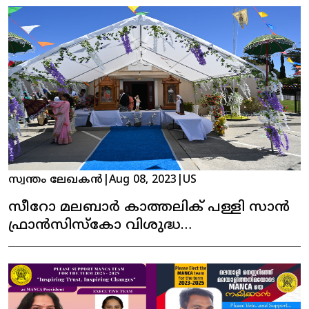
സ്വന്തം ലേഖകൻ
|
Aug 08, 2023
|
US
സീറോ മലബാർ കാത്തലിക് പള്ളി സാൻ
ഫ്രാൻസിസ്കോ വിശുദ്ധ
തോമാശ്ലീഹായുടെ തിരുനാൾ