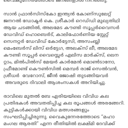
വൈകുന്നേരത്തോടെ ജനങ്ങളാൽ നിറഞ്ഞു.
സാൻ ഫ്രാൻസിസ്കോ ഇന്ത്യൻ കോണ്സുലേറ്റ്
ജനറൽ ഡോക്ടർ കെ. ശ്രീകാർ റെഡ്‌ഡി മുഖ്യതിഥി
ആയ ചടങ്ങിൽ, അലമേട കൗണ്ടി സൂപ്പർവൈസർ
ഡേവിഡ് ഹൊബെർട്, കാലിഫോർണിയ സ്റ്റേറ്റ്
സെനറ്റർ ഡേവിഡ് കോർട്ടേസി, അസംബ്ലി
മെംബേർസ് ലിസ് ഒർട്ടേഗ, അലക്സ് ലീ, അലമേട
കൗണ്ടി സൂപ്പർ വൈസ്സെർ എലിസ മാർക്‌സ്, ലെന
റ്റാം, മിൽപിൽസ് മേയർ കാർമേൻ മൊൺടാനോ,
ഫ്രീമോണ്ട് കൌൺസിൽ മെമ്പർ രാജ് സെൽവൻ,
ശ്രീധർ വേറോസ്, ജീൻ ജോഷി തുടങ്ങിയവർ
അവരുടെ ദിവാലി ആശംസകൾ അറിയിച്ചു.
രാവിലെ മുതൽ ബേ ഏരിയയിലെ വിവിധ കല
പ്രതിഭകൾ അവതരിപ്പിച്ച കല രൂപങ്ങൾ അരങ്ങേറി.
കുട്ടികൾക്കായി വിവിധ മത്സരങ്ങളും
സംഘടിപ്പിച്ചിരുന്നു. വൈകുന്നേരത്തോടെ “മഹാ
മംഗല ആരതി” എന്ന രീതിയിൽ ലക്ഷ്മി ദേവിക്ക്