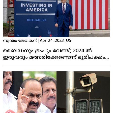
സ്വന്തം ലേഖകൻ
|
Apr 24, 2023
|
US
ബൈഡനും ട്രംപും വേണ്ട'; 2024 ൽ
ഇരുവരും മത്സരിക്കേണ്ടെന്ന് ഭൂരിപക്ഷം,
പുതിയ സർവേ