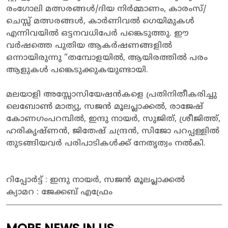
രംഗോലി മത്സരങ്ങൾ/ദിയ നിർമ്മാണം, കാരംസ്/
ചെസ്സ് മത്സരങ്ങൾ, കാർണിവൽ ഗെയിമുകൾ
എന്നിവയിൽ ഒട്ടനവധിപേർ പങ്കെടുത്തു. ഈ
വർഷത്തെ പുതിയ ആകർഷണങ്ങളിൽ
ഒന്നായിരുന്നു “തമ്പോളയിൽ, ആയിരത്തിൽ പരം
ആളുകൾ പങ്കെടുക്കുകയുണ്ടായി.
മലയാളി അസ്സോസിയേഷൻകളെ പ്രതിനിതീകരിച്ചു
ലെബോൺ മാത്യു, സജൻ മൂലപ്ലാക്കൽ, രാജേഷ്
കോണഗംപറമ്പിൽ, ഇന്ദു നായർ, സുജിത്, ശ്രീജിത്ത്,
ഹരികൃഷ്ണൻ, ജിതേഷ് ചന്ദ്രൻ, സിജോ പറപ്പള്ളിൽ
തുടങ്ങിയവർ പരിപാടികൾക്ക് നേതൃത്വം നൽകി.
റിപ്പോർട്ട് : ഇന്ദു നായർ, സജൻ മൂലപ്ലാക്കൽ
ക്യാമറ : ജേക്കബ് എഫ്രേം