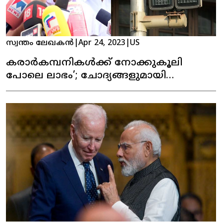
സ്വന്തം ലേഖകൻ
|
Apr 24, 2023
|
US
കരാര്‍കമ്പനികള്‍ക്ക് നോക്കുകൂലി
പോലെ ലാഭം’; ചോദ്യങ്ങളുമായി
പ്രതിപക്ഷ നേതാവ്