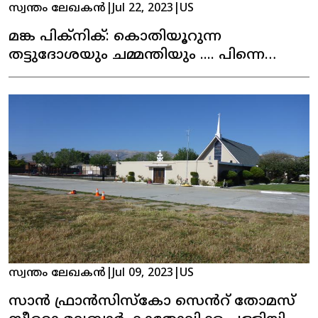
സ്വന്തം ലേഖകൻ
|
Jul 22, 2023
|
US
മങ്ക പിക്‌നിക്: കൊതിയൂറുന്ന
തട്ടുദോശയും ചമ്മന്തിയും .... പിന്നെ
നാടൻ പലഹാരങ്ങളും
സ്വന്തം ലേഖകൻ
|
Jul 09, 2023
|
US
സാൻ ഫ്രാൻസിസ്കോ സെൻറ് തോമസ്