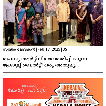
സ്വന്തം ലേഖകൻ
|
Feb 17, 2025
|
US
തപസ്യ ആർട്ട്സ് അവതരിപ്പിക്കുന്ന
ക്രോസ്സ് ബെൽറ്റ്! ഒരു അതുല്യ
നാടകാനുഭവം!