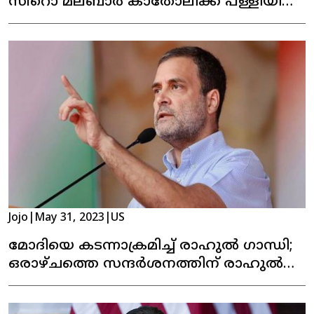
സീറൊ മലബാർ കാതോലിക്ക പള്ളിയിലെ
പെരുന്നാൾ കൊടിയേറി
Jojo
|
May 31, 2023
|
US
മോദിയെ കടന്നാക്രമിച്ച് രാഹുൽ ഗാന്ധി;
ഒരാഴ്ചത്തെ സന്ദർശനത്തിന് രാഹുൽ
യുഎസില്‍ എത്തി