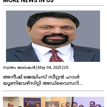
MORE NEWS IN US
സ്വന്തം ലേഖകൻ
|
May 04, 2025
|
US
അനീഷ് ജെയിംസ് സീറ്റൻ ഹാൾ
യൂണിവേഴ്‌സിറ്റി അഡ്‌വൈസറി
കൗൺസിലിലേക്ക് തിരഞ്ഞെടുക്കപ്പെട്ടു