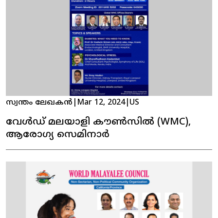
സ്വന്തം ലേഖകൻ
|
Mar 12, 2024
|
US
വേൾഡ് മലയാളി കൗൺസിൽ (WMC),
ആരോഗ്യ സെമിനാർ