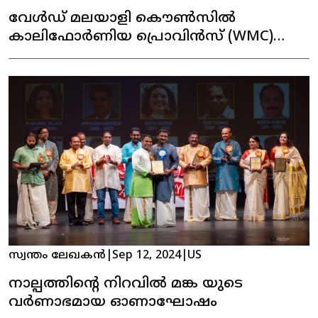
വേൾഡ് മലയാളി കൌൺസിൽ
കാലിഫോർണിയ പ്രൊവിൻസ് (WMC)
കന്നി ഓണാഘോഷം
സ്വന്തം ലേഖകൻ
|
Sep 12, 2024
|
US
നാല്പത്തിൻ്റെ നിറവിൽ മങ്ക യുടെ
വർണാഭമായ ഓണാഘോഷം