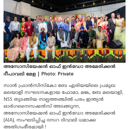
അസോസിയേഷൻ ഓഫ് ഇൻഡോ അമേരിക്കൻ
ദീപാവലി മേള
| Photo: Private
സാൻ ഫ്രാൻസിസ്കോ ബേ ഏരിയയിലെ പ്രമുഖ
മലയാളി സഘടനകളായ ഫോമാ, മങ്ക, ബേ മലയാളി,
NSS തുടങ്ങിയ നാല്പത്തഞ്ചിൽ പരം ഇന്ത്യൻ
ഓർഗനൈസഷൻസ് അടങ്ങുന്ന,
അസോസിയേഷൻ ഓഫ് ഇൻഡോ അമേരിക്കൻ
(AIA), സംഘടിപ്പിച്ച ദസറ ദിവാലി ധമാക്ക
അതിഗംഭീരമായി !