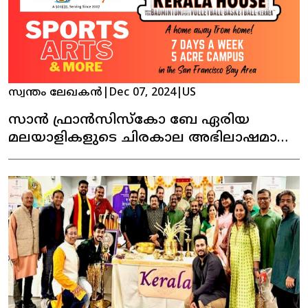
സ്വന്തം ലേഖകൻ
|
Dec 07, 2024
|
US
സാൻ ഫ്രാൻസിസ്കോ ബേ ഏരിയ
മലയാളികളുടെ ചിരകാല അഭിലാഷമായ
കേരള ഹൗസ്സ് പ്രവർത്തനമാരംഭിക്കുന്നു !