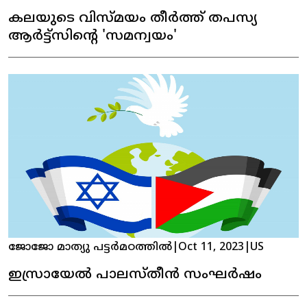
കലയുടെ വിസ്മയം തീർത്ത് തപസ്യ
ആർട്ട്സിന്റെ 'സമന്വയം'
ജോജോ മാത്യു പട്ടർമഠത്തിൽ
|
Oct 11, 2023
|
US
ഇസ്രായേൽ പാലസ്തീൻ സംഘർഷം