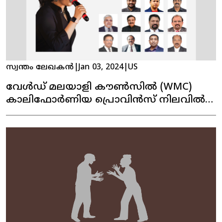
സ്വന്തം ലേഖകൻ
|
Jan 03, 2024
|
US
വേൾഡ് മലയാളി കൗൺസിൽ (WMC)
കാലിഫോർണിയ പ്രൊവിൻസ് നിലവിൽ
വന്നു. പ്രശസ്ത പിന്നണി ഗായിക
ഡെൽസി നൈനാൻ ഉത്‌ഘാടനം
നിർവഹിച്ചു.