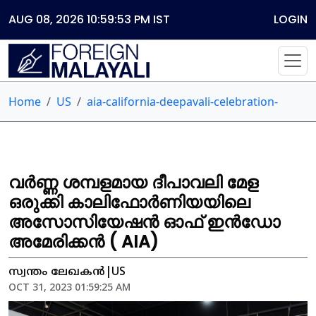
AUG 08, 2026 10:59:53 PM
IST
LOGIN
Home
US
aia-california-deepavali-celebration-
വർണ്ണ ശമ്പളമായ ദീപാവലി മേള
ഒരുക്കി കാലിഫോർണിയയിലെ
അസോസിയേഷൻ ഓഫ് ഇൻഡോ
അമേരിക്കൻ ( AIA)
സ്വന്തം ലേഖകൻ|US
OCT 31, 2023 01:59:25 AM