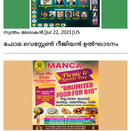
സ്വന്തം ലേഖകൻ
|
Jul 22, 2023
|
US
ഫോമ വെസ്റ്റേൺ റീജിയൻ ഉൽഘാടനം