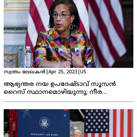
സ്വന്തം ലേഖകൻ
|
Apr 25, 2023
|
US
ആഭ്യന്തര നയ ഉപദേഷ്ടാവ് സൂസൻ
റൈസ് സ്ഥാനമൊഴിയുന്നു; നീര
ടാൻഡനു സാധ്യത