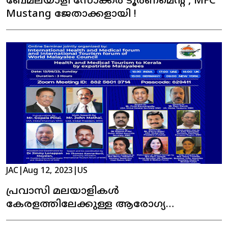
ബേമലയാളി സോക്കർ ടൂർണമെന്റ് , MFC
Mustang ജേതാക്കളായി !
JAC
|
Aug 12, 2023
|
US
പ്രവാസി മലയാളികൾ
കേരളത്തിലേക്കുള്ള ആരോഗ്യ
മെഡിക്കൽ ടൂറിസം