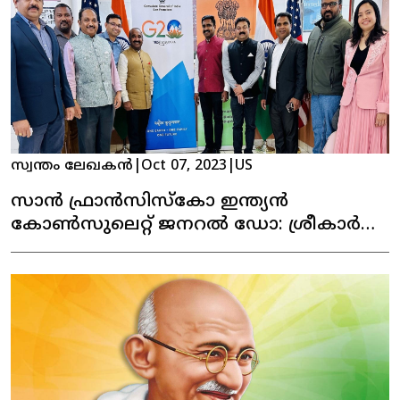
സ്വന്തം ലേഖകൻ
|
Oct 07, 2023
|
US
സാൻ ഫ്രാൻസിസ്കോ ഇന്ത്യൻ
കോൺസുലെറ്റ് ജനറൽ ഡോ: ശ്രീകാർ
റെഡ്‌ഡിയുമായി, മലയാളി കമ്മ്യൂണിനിറ്റി
ലീഡേഴ്‌സ് കൂടി കാഴ്ച നടത്തി