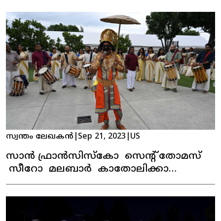
സ്വന്തം ലേഖകൻ
|
Sep 21, 2023
|
US
സാൻ ഫ്രാൻസിസ്കോ സെന്റ് തോമസ്
സീറോ മലബാർ കാതോലിക്കാ
ഇടവകയുടെ ഓണാഘോഷം
കെങ്കേമമായി ആഘോഷിച്ചു.