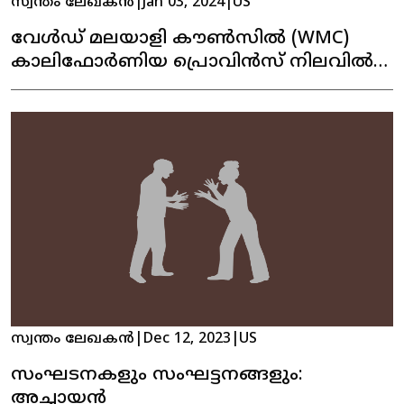
സ്വന്തം ലേഖകൻ
|
Jan 03, 2024
|
US
വേൾഡ് മലയാളി കൗൺസിൽ (WMC)
കാലിഫോർണിയ പ്രൊവിൻസ് നിലവിൽ
വന്നു. പ്രശസ്ത പിന്നണി ഗായിക
ഡെൽസി നൈനാൻ ഉത്‌ഘാടനം
നിർവഹിച്ചു.
സ്വന്തം ലേഖകൻ
|
Dec 12, 2023
|
US
സംഘടനകളും സംഘട്ടനങ്ങളും:
അച്ചായൻ