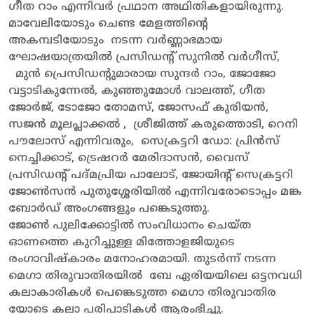
ഗീത റാം എന്നിവർ പ്രഥാന അഥിതികളായിരുന്നു.
മാവേലിയോടും ചെണ്ട മേളത്തിന്റെ
അകമ്പടിയോടും നടന്ന വർണ്ണാഭമായ
ഘോഷയാത്രയിൽ പ്രസിഡന്റ് സുനിൽ വർഗീസ്,
മുൻ പ്രെസിഡന്റുമാരായ സുന്ദർ റാം, ജോജോ
വട്ടാടികുന്നേൽ, കുഞ്ഞുമോൾ വാലത്ത്, ഗീത
ജോർജ്, ടോജോ തോമസ്, ജോസഫ് കുരിയൻ,
സജൻ മൂലപ്ലാക്കൽ , ശ്രീജിത്ത് കരുത്തൊടി, റെനി
പൗലോസ് എന്നിവരും, സെക്രട്ടറി ഡോ: പ്രിൻസ്
നെച്ചിക്കാട്, ട്രെഷറർ മേരിദാസൻ, വൈസ്
പ്രസിഡന്റ് പദ്മപ്രിയ പാലോട്, ജോയിന്റ് സെക്രട്ടറി
ജോൺസൻ പുതുശ്ശേരിയിൽ എന്നിവരോടൊപ്പം മങ്ക
ബോർഡ് അംഗങ്ങളും പങ്കെടുത്തു.
ജോൺ പുലിക്കോട്ടിൽ സംവിധാനം ചെയ്ത
ഓണത്തെ കുറിച്ചുള്ള മിത്തോളജിയുടെ
രംഗാവിഷ്കാരം മനോഹരമായി. തുടർന്ന് നടന്ന
മെഗാ തിരുവാതിരയിൽ ബേ ഏരിയയിലെ ഒട്ടനവധി
കലാകാരികൾ പെങ്കെടുത്ത മെഗാ തിരുവാതിര
യോടെ കലാ പരിപാടികൾ ആരംഭിച്ചു.