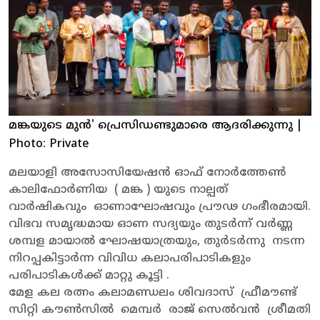
മങ്കയുടെ മുൻ' പ്രെസിഡണ്ടുമാരെ ആദരിക്കുന്നു
|
Photo: Private
മലയാളി അസോസിയേഷൻ ഓഫ് നോർത്തേൺ
കാലിഫോർണിയ ( മങ്ക ) യുടെ നാല്പത്
വാർഷികവും ഓണാഘോഷവും പ്രൗഢ ഗംഭീരമായി.
വിഭവ സമൃദ്ധമായ ഓണ സദ്യയും തുടർന്ന് വർണ്ണ
ശമ്പള മായാൽ ഘോഷയാത്രയും, തുർടർന്നു നടന്ന
നിറപ്പകിട്ടാർന്ന വിവിധ കലാപരിപാടികളും
പരിപാടികൾക്ക് മാറ്റു കൂട്ടി .
മേള കല രത്നം കലാമണ്ഡലം ശിവദാസ് ഫ്രീമൗണ്ട്
സിറ്റി കൗൺസിൽ മെമ്പർ രാജ് സെൽവൻ ശ്രീമതി