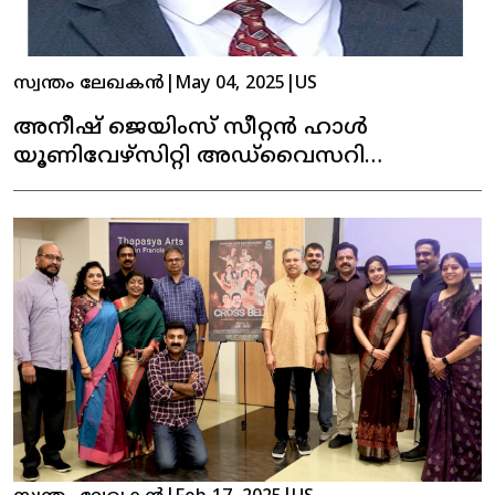
സ്വന്തം ലേഖകൻ
|
May 04, 2025
|
US
അനീഷ് ജെയിംസ് സീറ്റൻ ഹാൾ
യൂണിവേഴ്‌സിറ്റി അഡ്‌വൈസറി
കൗൺസിലിലേക്ക് തിരഞ്ഞെടുക്കപ്പെട്ടു