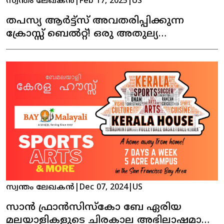
സ്വന്തം ലേഖകൻ
|
Feb 17, 2025
|
US
തപസ്യ ആർട്ട്സ് അവതരിപ്പിക്കുന്ന
ക്രോസ്സ് ബെൽറ്റ്! ഒരു അതുല്യ
നാടകാനുഭവം!
സ്വന്തം ലേഖകൻ
|
Dec 07, 2024
|
US
സാൻ ഫ്രാൻസിസ്കോ ബേ ഏരിയ
മലയാളികളുടെ ചിരകാല അഭിലാഷമായ