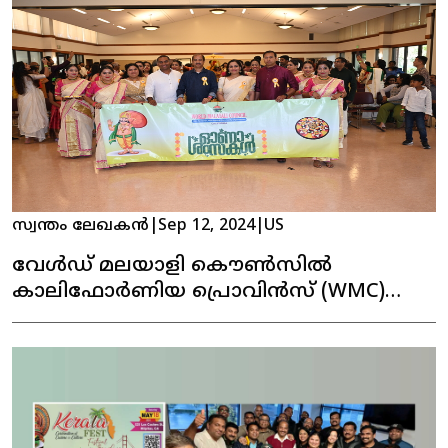
സ്വന്തം ലേഖകൻ
|
Sep 12, 2024
|
US
വേൾഡ് മലയാളി കൌൺസിൽ
കാലിഫോർണിയ പ്രൊവിൻസ് (WMC)
കന്നി ഓണാഘോഷം