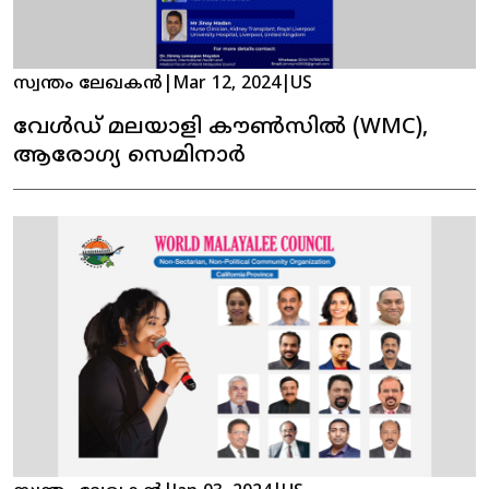
സ്വന്തം ലേഖകൻ
|
Mar 12, 2024
|
US
വേൾഡ് മലയാളി കൗൺസിൽ (WMC),
ആരോഗ്യ സെമിനാർ