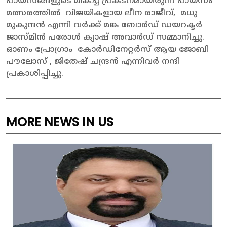
പായസങ്ങളുടെ മികച്ച പ്രകടനമായിരുന്ന പായസം
മത്സരത്തിൽ വിജയികളായ ലീന രാജീവ്, മധു
മുകുന്ദൻ എന്നി വർക്ക്‌ മങ്ക ബോർഡ് ഡയറക്ടർ
ജാസ്മിൻ പരോൾ ക്യാഷ് അവാർഡ് സമ്മാനിച്ചു.
ഓണം പ്രോഗ്രാം കോർഡിനേറ്റർസ് ആയ ജോബി
പൗലോസ് , ജിതേഷ് ചന്ദ്രൻ എന്നിവർ നന്ദി
പ്രകാശിപ്പിച്ചു.
MORE NEWS IN US