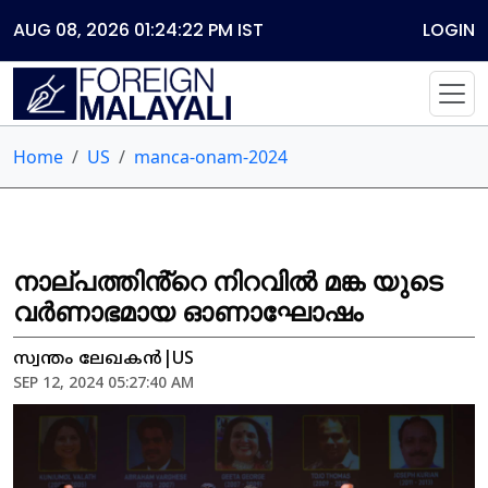
AUG 08, 2026 01:24:22 PM
IST
LOGIN
Home
US
manca-onam-2024
നാല്പത്തിൻ്റെ നിറവിൽ മങ്ക യുടെ
വർണാഭമായ ഓണാഘോഷം
സ്വന്തം ലേഖകൻ|US
SEP 12, 2024 05:27:40 AM