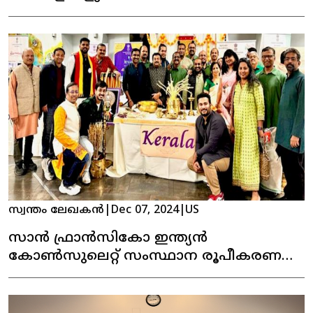
കേരള ഹൗസ്സ് പ്രവർത്തനമാരംഭിക്കുന്നു !
സ്വന്തം ലേഖകൻ
|
Dec 07, 2024
|
US
സാൻ ഫ്രാൻസികോ ഇന്ത്യൻ
കോൺസുലെറ്റ് സംസ്ഥാന രൂപീകരണ
ദിനമാഘോഷിച്ചു