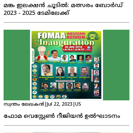
മങ്ക ഇലക്ഷൻ ചൂടിൽ: മത്സരം ബോർഡ്
2023 - 2025 ടേമിലേക്ക്
സ്വന്തം ലേഖകൻ
|
Jul 22, 2023
|
US
ഫോമ വെസ്റ്റേൺ റീജിയൻ ഉൽഘാടനം