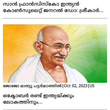
സാൻ ഫ്രാൻസിസ്കോ ഇന്ത്യൻ
കോൺസുലെറ്റ് ജനറൽ ഡോ: ശ്രീകാർ
റെഡ്‌ഡിയുമായി, മലയാളി കമ്മ്യൂണിനിറ്റി
ലീഡേഴ്‌സ് കൂടി കാഴ്ച നടത്തി
ജോജോ മാത്യു പട്ടർമഠത്തിൽ
|
Oct 02, 2023
|
US
ഒക്ടോബർ രണ്ട് ഇന്ത്യയ്ക്കും
ലോകത്തിനും
വിലമതിക്കാനാവാത്ത ദിവസം