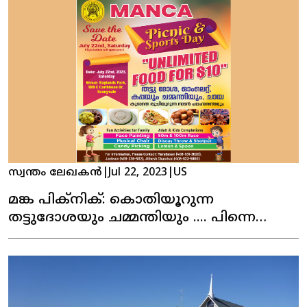
സ്വന്തം ലേഖകൻ
|
Jul 22, 2023
|
US
മങ്ക പിക്‌നിക്: കൊതിയൂറുന്ന
തട്ടുദോശയും ചമ്മന്തിയും .... പിന്നെ
നാടൻ പലഹാരങ്ങളും