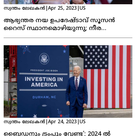
സ്വന്തം ലേഖകൻ
|
Apr 25, 2023
|
US
ആഭ്യന്തര നയ ഉപദേഷ്ടാവ് സൂസൻ
റൈസ് സ്ഥാനമൊഴിയുന്നു; നീര
ടാൻഡനു സാധ്യത
സ്വന്തം ലേഖകൻ
|
Apr 24, 2023
|
US
ബൈഡനും ട്രംപും വേണ്ട'; 2024 ൽ