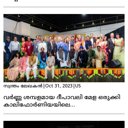
സ്വന്തം ലേഖകൻ
|
Oct 31, 2023
|
US
വർണ്ണ ശമ്പളമായ ദീപാവലി മേള ഒരുക്കി
കാലിഫോർണിയയിലെ
അസോസിയേഷൻ ഓഫ് ഇൻഡോ
അമേരിക്കൻ ( AiA)