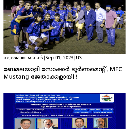
സ്വന്തം ലേഖകൻ
|
Sep 01, 2023
|
US
ബേമലയാളി സോക്കർ ടൂർണമെന്റ് , MFC
Mustang ജേതാക്കളായി !