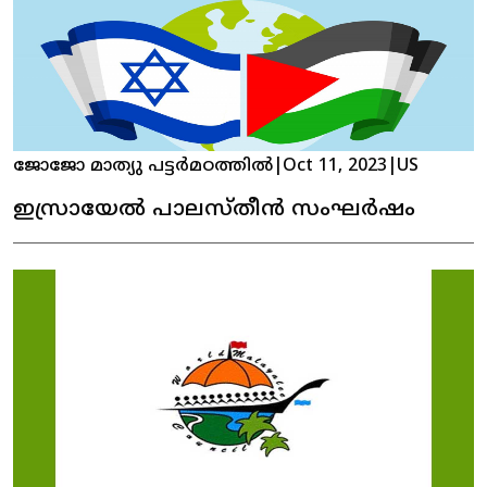
ജോജോ മാത്യു പട്ടർമഠത്തിൽ
|
Oct 11, 2023
|
US
ഇസ്രായേൽ പാലസ്തീൻ സംഘർഷം