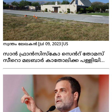
സ്വന്തം ലേഖകൻ
|
Jul 09, 2023
|
US
സാൻ ഫ്രാൻസിസ്കോ സെൻറ് തോമസ്
സീറൊ മലബാർ കാതോലിക്ക പള്ളിയിലെ
പെരുന്നാൾ കൊടിയേറി