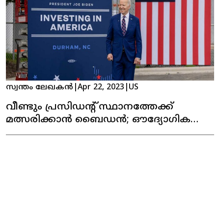
സ്വന്തം ലേഖകൻ
|
Apr 22, 2023
|
US
വീണ്ടും പ്രസിഡന്റ് സ്ഥാനത്തേക്ക്
മത്സരിക്കാൻ ബൈഡൻ; ഔദ്യോഗിക
പ്രഖ്യാപനം അടുത്ത ആഴ്ച
@Foreign Malayali 2023