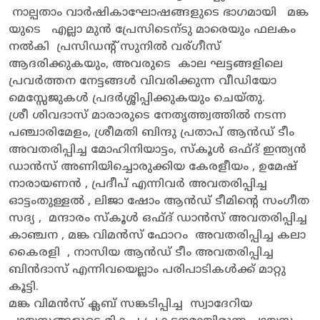
നാല്പതാം വാർഷികാഘോഷങ്ങളുടെ ഭാഗമായി മങ്ക
യുടെ എല്ലാ മുൻ പ്രേസിടെന്ടു മാരെയും ഫലകം
നൽകി പ്രസിഡന്റ് സുനിൽ വര്ഗീസ്
ആദരിക്കുകയും, അവരുടെ കാല ഘട്ടങ്ങളിലെ
പ്രവർത്തന നേട്ടങ്ങൾ വിവരിക്കുന്ന വീഡിയോ
മെസ്സേജുകൾ പ്രദർശ്ശിപ്പിക്കുകയും ചെയ്തു.
ശ്രീ ശിവദാസ് മാരാരുടെ നേതൃത്ത്വത്തിൽ നടന്ന
പഞ്ചാരിമേളം, ശ്രീമതി ബിന്ദു പ്രതാപ് ആൻഡ് ടീം
അവതരിപ്പിച്ച മോഹിനിയാട്ടം, സ്കൂൾ ഒഫ്ദ് ഇന്ത്യൻ
ഡാൻസ് അണിയിച്ചൊരുക്കിയ കേരളീയം , ഉമേഷ്
നാരായണൻ , പ്രദീപ് എന്നിവർ അവതരിപ്പിച്ച
ഓട്ടംതുള്ളൽ , ലിജാ ഷോം ആൻഡ് ടീമിന്റെ സംഗീത
സദ്യ , മന്ദാരം സ്കൂൾ ഒഫ്ദ് ഡാൻസ് അവതരിപ്പിച്ച
കാഞ്ചന , മങ്ക വിമൻസ് ഫോറം അവതരിപ്പിച്ച കലാ
കൈരളി , നാസിയ ആൻഡ് ടീം അവതരിപ്പിച്ച
ബിൻദാസ് എന്നിവയെല്ലാം പരിപാടികൾക്ക് മാറ്റു
കൂട്ടി.
മങ്ക വിമൻസ് ക്ലബ് സങ്കടിപ്പിച്ച സ്വാദേറിയ