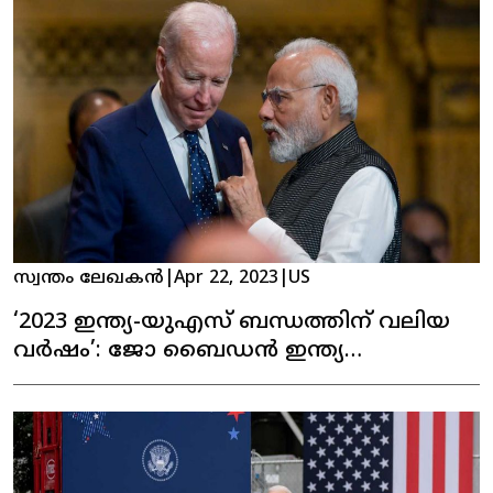
സ്വന്തം ലേഖകൻ
|
Apr 22, 2023
|
US
‘2023 ഇന്ത്യ-യുഎസ് ബന്ധത്തിന് വലിയ
വർഷം’: ജോ ബൈഡൻ ഇന്ത്യ
സന്ദർശിച്ചേക്കും