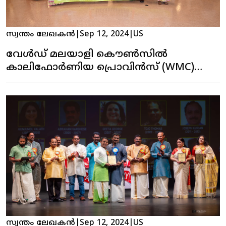
സ്വന്തം ലേഖകൻ
|
Sep 12, 2024
|
US
വേൾഡ് മലയാളി കൌൺസിൽ
കാലിഫോർണിയ പ്രൊവിൻസ് (WMC)
കന്നി ഓണാഘോഷം
സ്വന്തം ലേഖകൻ
|
Sep 12, 2024
|
US