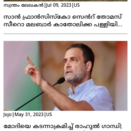
സ്വന്തം ലേഖകൻ
|
Jul 09, 2023
|
US
സാൻ ഫ്രാൻസിസ്കോ സെൻറ് തോമസ്
സീറൊ മലബാർ കാതോലിക്ക പള്ളിയിലെ
പെരുന്നാൾ കൊടിയേറി
Jojo
|
May 31, 2023
|
US
മോദിയെ കടന്നാക്രമിച്ച് രാഹുൽ ഗാന്ധി;