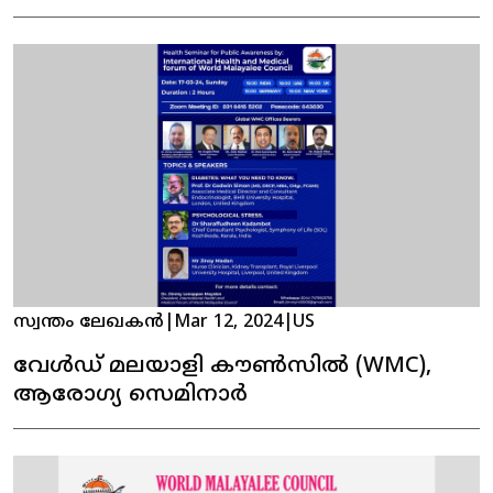
സ്വന്തം ലേഖകൻ
|
Mar 12, 2024
|
US
വേൾഡ് മലയാളി കൗൺസിൽ (WMC),
ആരോഗ്യ സെമിനാർ