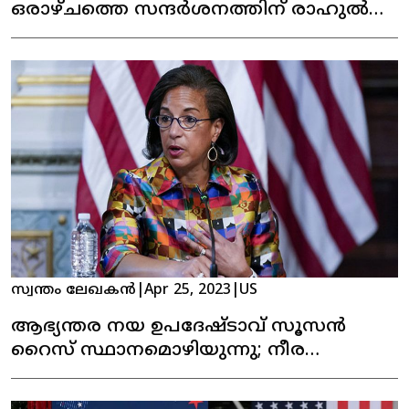
ഒരാഴ്ചത്തെ സന്ദർശനത്തിന് രാഹുൽ
യുഎസില്‍ എത്തി
സ്വന്തം ലേഖകൻ
|
Apr 25, 2023
|
US
ആഭ്യന്തര നയ ഉപദേഷ്ടാവ് സൂസൻ
റൈസ് സ്ഥാനമൊഴിയുന്നു; നീര
ടാൻഡനു സാധ്യത