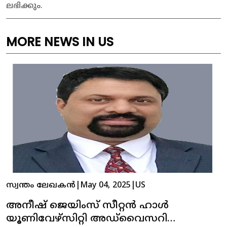
ലഭിക്കും.
MORE NEWS IN US
സ്വന്തം ലേഖകൻ
|
May 04, 2025
|
US
അനീഷ് ജെയിംസ് സീറ്റൻ ഹാൾ
യൂണിവേഴ്‌സിറ്റി അഡ്‌വൈസറി