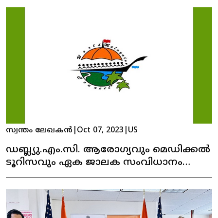
സ്വന്തം ലേഖകൻ
|
Oct 07, 2023
|
US
ഡബ്ല്യു.എം.സി. ആരോഗ്യവും മെഡിക്കൽ
ടൂറിസവും ഏക ജാലക സംവിധാനം
നിലവിൽ വന്നു