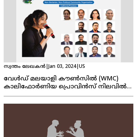
സ്വന്തം ലേഖകൻ
|
Jan 03, 2024
|
US
വേൾഡ് മലയാളി കൗൺസിൽ (WMC)
കാലിഫോർണിയ പ്രൊവിൻസ് നിലവിൽ
വന്നു. പ്രശസ്ത പിന്നണി ഗായിക
ഡെൽസി നൈനാൻ ഉത്‌ഘാടനം
നിർവഹിച്ചു.