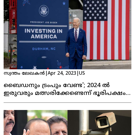
സ്വന്തം ലേഖകൻ
|
Apr 24, 2023
|
US
ബൈഡനും ട്രംപും വേണ്ട'; 2024 ൽ
ഇരുവരും മത്സരിക്കേണ്ടെന്ന് ഭൂരിപക്ഷം,
പുതിയ സർവേ