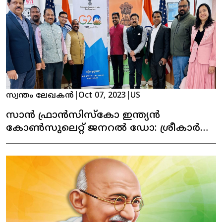
സ്വന്തം ലേഖകൻ
|
Oct 07, 2023
|
US
സാൻ ഫ്രാൻസിസ്കോ ഇന്ത്യൻ
കോൺസുലെറ്റ് ജനറൽ ഡോ: ശ്രീകാർ
റെഡ്‌ഡിയുമായി, മലയാളി കമ്മ്യൂണിനിറ്റി
ലീഡേഴ്‌സ് കൂടി കാഴ്ച നടത്തി