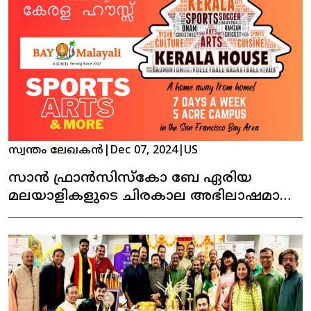
സ്വന്തം ലേഖകൻ
|
Dec 07, 2024
|
US
സാൻ ഫ്രാൻസിസ്കോ ബേ ഏരിയ
മലയാളികളുടെ ചിരകാല അഭിലാഷമായ
കേരള ഹൗസ്സ് പ്രവർത്തനമാരംഭിക്കുന്നു !