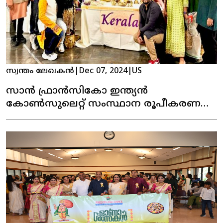
സ്വന്തം ലേഖകൻ
|
Dec 07, 2024
|
US
സാൻ ഫ്രാൻസികോ ഇന്ത്യൻ
കോൺസുലെറ്റ് സംസ്ഥാന രൂപീകരണ
ദിനമാഘോഷിച്ചു