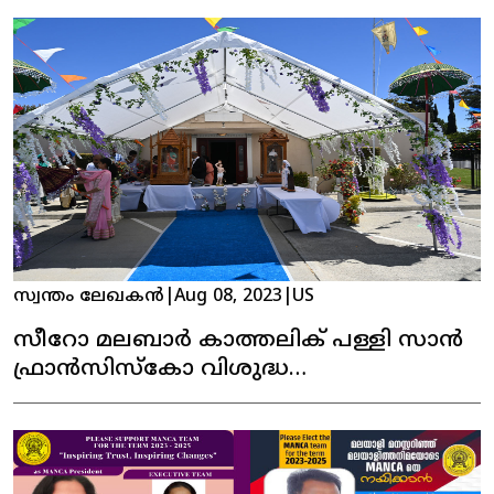
സ്വന്തം ലേഖകൻ
|
Aug 08, 2023
|
US
സീറോ മലബാർ കാത്തലിക് പള്ളി സാൻ
ഫ്രാൻസിസ്കോ വിശുദ്ധ
തോമാശ്ലീഹായുടെ തിരുനാൾ