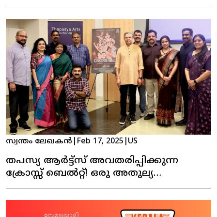
കൗൺസിലിലേക്ക് തിരഞ്ഞെടുക്കപ്പെട്ടു
സ്വന്തം ലേഖകൻ
|
Feb 17, 2025
|
US
തപസ്യ ആർട്ട്സ് അവതരിപ്പിക്കുന്ന
ക്രോസ്സ് ബെൽറ്റ്! ഒരു അതുല്യ
നാടകാനുഭവം!