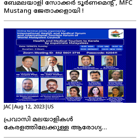
ബേമലയാളി സോക്കർ ടൂർണമെന്റ് , MFC
Mustang ജേതാക്കളായി !
JAC
|
Aug 12, 2023
|
US
പ്രവാസി മലയാളികൾ
കേരളത്തിലേക്കുള്ള ആരോഗ്യ
മെഡിക്കൽ ടൂറിസം