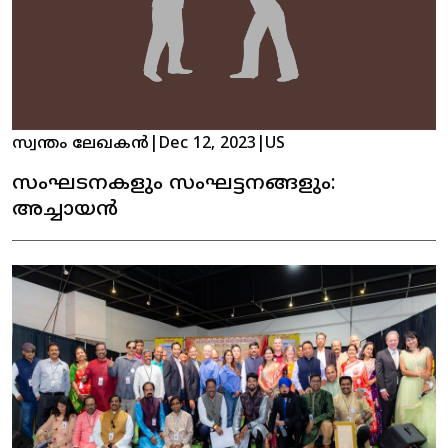
സ്വന്തം ലേഖകൻ
|
Dec 12, 2023
|
US
സംഘടനകളും സംഘട്ടനങ്ങളും:
അച്ചായൻ