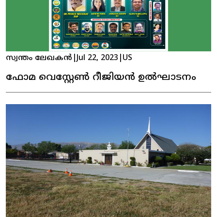
സ്വന്തം ലേഖകൻ
|
Jul 22, 2023
|
US
ഫോമ വെസ്റ്റേൺ റീജിയൻ ഉൽഘാടനം