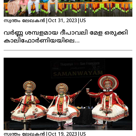
സ്വന്തം ലേഖകൻ
|
Oct 31, 2023
|
US
വർണ്ണ ശമ്പളമായ ദീപാവലി മേള ഒരുക്കി
കാലിഫോർണിയയിലെ
അസോസിയേഷൻ ഓഫ് ഇൻഡോ
അമേരിക്കൻ ( AiA)
സ്വന്തം ലേഖകൻ
|
Oct 19, 2023
|
US