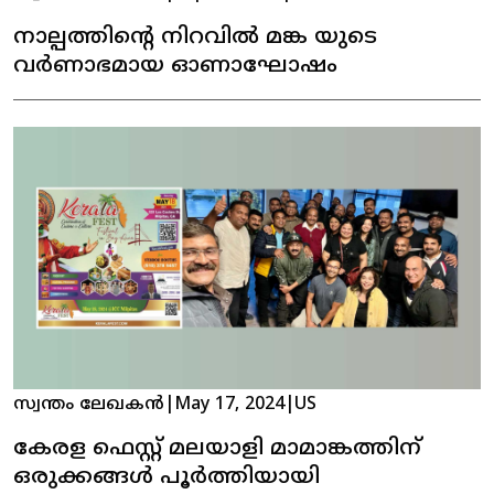
നാല്പത്തിൻ്റെ നിറവിൽ മങ്ക യുടെ
വർണാഭമായ ഓണാഘോഷം
സ്വന്തം ലേഖകൻ
|
May 17, 2024
|
US
കേരള ഫെസ്റ്റ് മലയാളി മാമാങ്കത്തിന്
ഒരുക്കങ്ങൾ പൂർത്തിയായി