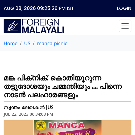
AUG 08, 2026 09:25:26 PM
IST
LOGIN
Home
US
manca-picnic
മങ്ക പിക്‌നിക്: കൊതിയൂറുന്ന
തട്ടുദോശയും ചമ്മന്തിയും .... പിന്നെ
നാടൻ പലഹാരങ്ങളും
സ്വന്തം ലേഖകൻ|US
JUL 22, 2023 06:34:03 PM