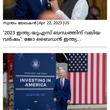
സ്വന്തം ലേഖകൻ
|
Apr 22, 2023
|
US
‘2023 ഇന്ത്യ-യുഎസ് ബന്ധത്തിന് വലിയ
വർഷം’: ജോ ബൈഡൻ ഇന്ത്യ
സന്ദർശിച്ചേക്കും