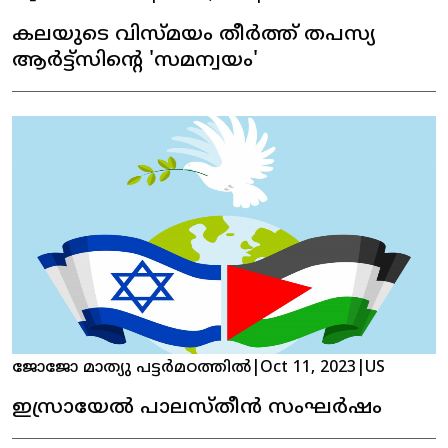
കലയുടെ വിസ്മയം തീർത്ത് തപസ്യ
ആർട്ട്സിന്റെ 'സമന്വയം'
ജോജോ മാത്യു പട്ടർമഠത്തിൽ
|
Oct 11, 2023
|
US
ഇസ്രായേൽ പാലസ്തീൻ സംഘർഷം