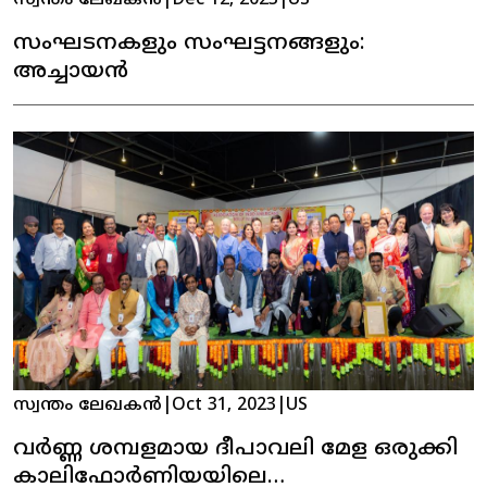
സംഘടനകളും സംഘട്ടനങ്ങളും:
അച്ചായൻ
സ്വന്തം ലേഖകൻ
|
Oct 31, 2023
|
US
വർണ്ണ ശമ്പളമായ ദീപാവലി മേള ഒരുക്കി
കാലിഫോർണിയയിലെ