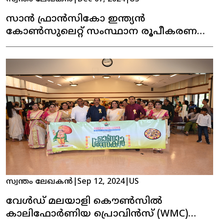
സാൻ ഫ്രാൻസികോ ഇന്ത്യൻ
കോൺസുലെറ്റ് സംസ്ഥാന രൂപീകരണ
ദിനമാഘോഷിച്ചു
സ്വന്തം ലേഖകൻ
|
Sep 12, 2024
|
US
വേൾഡ് മലയാളി കൌൺസിൽ
കാലിഫോർണിയ പ്രൊവിൻസ് (WMC)