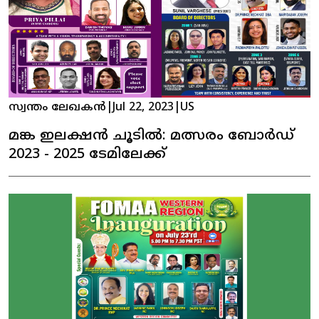
സ്വന്തം ലേഖകൻ
|
Jul 22, 2023
|
US
മങ്ക ഇലക്ഷൻ ചൂടിൽ: മത്സരം ബോർഡ്
2023 - 2025 ടേമിലേക്ക്