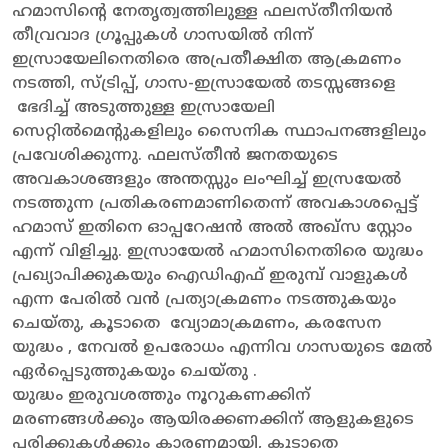
ഹമാസിന്റെ നേതൃത്വത്തിലുള്ള ഫലസ്തീനിയൻ
തീവ്രവാദ ഗ്രൂപ്പുകൾ ഗാസയിൽ നിന്ന്
ഇസ്രായേലിനെതിരെ അപ്രതീക്ഷിത ആക്രമണം
നടത്തി, സ്ട്രിപ്പ്, ഗാസ-ഇസ്രായേൽ തടസ്സങ്ങളെ
ഭേദിച്ച് അടുത്തുള്ള ഇസ്രായേലി
സെറ്റിൽമെന്റുകളിലും സൈനിക സ്ഥാപനങ്ങളിലും
പ്രവേശിക്കുന്നു. ഫലസ്തീൻ ജനതയുടെ
അവകാശങ്ങളും അന്തസ്സും ലംഘിച്ച് ഇസ്രയേൽ
നടത്തുന്ന പ്രതികരണമാണിതെന്ന് അവകാശപ്പെട്ട്
ഹമാസ് ഇതിനെ ഓപ്പറേഷൻ അൽ അഖ്സ സ്റ്റോം
എന്ന് വിളിച്ചു. ഇസ്രായേൽ ഹമാസിനെതിരെ യുദ്ധം
പ്രഖ്യാപിക്കുകയും ഐഡിഎഫ് ഇരുമ്പ് വാളുകൾ
എന്ന പേരിൽ വൻ പ്രത്യാക്രമണം നടത്തുകയും
ചെയ്തു, കൂടാതെ വ്യോമാക്രമണം, കരസേന
യുദ്ധം , നേവൽ ഉപരോധം എന്നിവ ഗാസയുടെ മേൽ
ഏർപ്പെടുത്തുകയും ചെയ്തു .
യുദ്ധം ഇരുവശത്തും നൂറുകണക്കിന്
മരണങ്ങൾക്കും ആയിരക്കണക്കിന് ആളുകളുടെ
പരിക്കുകൾക്കും കാരണമായി, കൂടാതെ