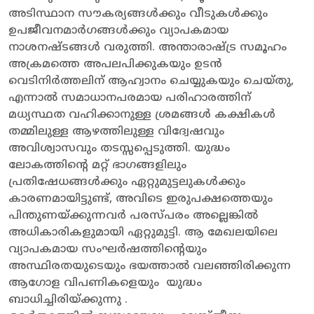
അടിസ്ഥാന സൗകര്യങ്ങൾക്കും വീടുകൾക്കും
ഉപജീവനമാർഗങ്ങൾക്കും വ്യാപകമായ
നാശനഷ്ടങ്ങൾ വരുത്തി. അന്താരാഷ്ട്ര സമൂഹം
അക്രമത്തെ അപലപിക്കുകയും ഉടൻ
വെടിനിർത്തലിന് ആഹ്വാനം ചെയ്യുകയും ചെയ്തു,
എന്നാൽ സമാധാനപരമായ പരിഹാരത്തിന്
മധ്യസ്ഥത വഹിക്കാനുള്ള ശ്രമങ്ങൾ കക്ഷികൾ
തമ്മിലുള്ള ആഴത്തിലുള്ള വിദ്വേഷവും
അവിശ്വാസവും തടസ്സപ്പെടുത്തി. യുദ്ധം
ലോകത്തിന്റെ മറ്റ് ഭാഗങ്ങളിലും
പ്രതിഷേധങ്ങൾക്കും ഏറ്റുമുട്ടലുകൾക്കും
കാരണമായിട്ടുണ്ട്, അവിടെ ഇരുപക്ഷത്തെയും
പിന്തുണയ്ക്കുന്നവർ പരസ്പരം അല്ലെങ്കിൽ
അധികാരികളുമായി ഏറ്റുമുട്ടി. ആ മേഖലയിലെ
വ്യാപകമായ സംഘർഷത്തിന്റെയും
അസ്ഥിരതയുടെയും ഭയത്താൽ വലഞ്ഞിരിക്കുന്ന
ആഗോള വിപണികളെയും യുദ്ധം
ബാധിച്ചിരിയ്ക്കുന്നു .