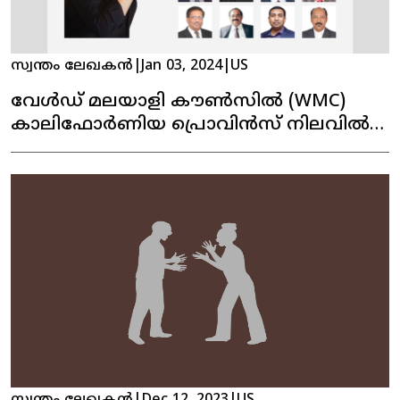
സ്വന്തം ലേഖകൻ
|
Jan 03, 2024
|
US
വേൾഡ് മലയാളി കൗൺസിൽ (WMC)
കാലിഫോർണിയ പ്രൊവിൻസ് നിലവിൽ
വന്നു. പ്രശസ്ത പിന്നണി ഗായിക
ഡെൽസി നൈനാൻ ഉത്‌ഘാടനം
നിർവഹിച്ചു.
സ്വന്തം ലേഖകൻ
|
Dec 12, 2023
|
US