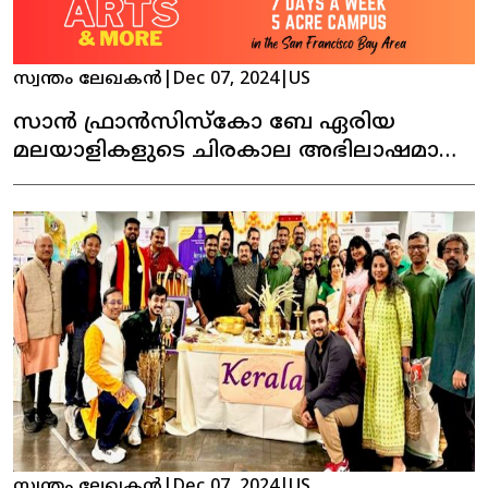
സ്വന്തം ലേഖകൻ
|
Dec 07, 2024
|
US
സാൻ ഫ്രാൻസിസ്കോ ബേ ഏരിയ
മലയാളികളുടെ ചിരകാല അഭിലാഷമായ
കേരള ഹൗസ്സ് പ്രവർത്തനമാരംഭിക്കുന്നു !
സ്വന്തം ലേഖകൻ
|
Dec 07, 2024
|
US