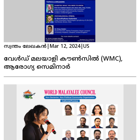
സ്വന്തം ലേഖകൻ
|
Mar 12, 2024
|
US
വേൾഡ് മലയാളി കൗൺസിൽ (WMC),
ആരോഗ്യ സെമിനാർ