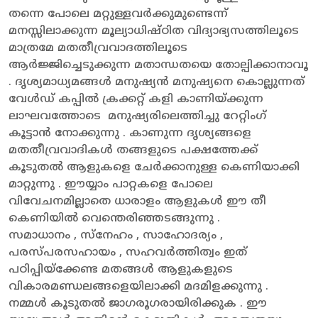
തന്നെ പോലെ മറ്റുള്ളവർക്കുമുണ്ടെന്ന്
മനസ്സിലാക്കുന്ന മൂല്യാധിഷ്ഠിത വിദ്യാഭ്യസത്തിലൂടെ
മാത്രമേ മതതീവ്രവാദത്തിലൂടെ
ആർജ്ജിച്ചെടുക്കുന്ന മതാന്ധതയെ തോല്പിക്കാനാവൂ
. ദൃശ്യമാധ്യമങ്ങൾ മനുഷ്യൻ മനുഷ്യനെ കൊല്ലുന്നത്
വേൾഡ് കപ്പിൽ ക്രക്കറ്റ് കളി കാണിയ്ക്കുന്ന
ലാഘവത്തോടെ മനുഷ്യരിലെത്തിച്ചു റേറ്റിംഗ്
കൂട്ടാൻ നോക്കുന്നു . കാണുന്ന ദൃശ്യങ്ങളെ
മതതീവ്രവാദികൾ തങ്ങളുടെ പക്ഷത്തേക്ക്
കൂടുതൽ ആളുകളെ ചേർക്കാനുള്ള കെണിയാക്കി
മാറ്റുന്നു . ഈയ്യാം പാറ്റകളെ പോലെ
വിവേചനമില്ലാതെ ധാരാളം ആളുകൾ ഈ തീ
കെണിയിൽ വെന്തെരിഞ്ഞടങ്ങുന്നു .
സമാധാനം , സ്നേഹം , സാഹോദര്യം ,
പരസ്പരസഹായം , സഹവർത്തിത്വം ഇത്
പഠിപ്പിയ്ക്കേണ്ട മതങ്ങൾ ആളുകളുടെ
വികാരമണ്ഡലങ്ങളെയിലാക്കി മദമിളക്കുന്നു .
നമ്മൾ കൂടുതൽ ജാഗരൂഗരായിരിക്കുക . ഈ