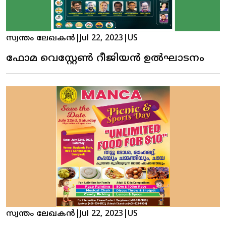
സ്വന്തം ലേഖകൻ
|
Jul 22, 2023
|
US
ഫോമ വെസ്റ്റേൺ റീജിയൻ ഉൽഘാടനം
സ്വന്തം ലേഖകൻ
|
Jul 22, 2023
|
US