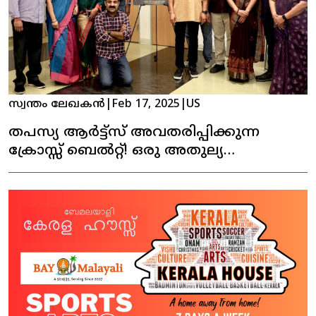
സ്വന്തം ലേഖകൻ
|
Feb 17, 2025
|
US
തപസ്യ ആർട്ട്സ് അവതരിപ്പിക്കുന്ന
ക്രോസ്സ് ബെൽറ്റ്! ഒരു അതുല്യ
നാടകാനുഭവം!