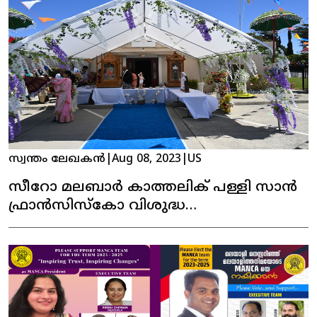
സ്വന്തം ലേഖകൻ
|
Aug 08, 2023
|
US
സീറോ മലബാർ കാത്തലിക് പള്ളി സാൻ
ഫ്രാൻസിസ്കോ വിശുദ്ധ
തോമാശ്ലീഹായുടെ തിരുനാൾ