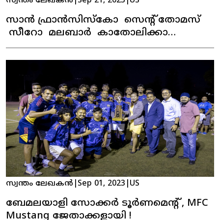
സ്വന്തം ലേഖകൻ
|
Sep 21, 2023
|
US
സാൻ ഫ്രാൻസിസ്കോ സെന്റ് തോമസ്
സീറോ മലബാർ കാതോലിക്കാ
ഇടവകയുടെ ഓണാഘോഷം
കെങ്കേമമായി ആഘോഷിച്ചു.
സ്വന്തം ലേഖകൻ
|
Sep 01, 2023
|
US
ബേമലയാളി സോക്കർ ടൂർണമെന്റ് , MFC
Mustang ജേതാക്കളായി !