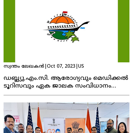
സ്വന്തം ലേഖകൻ
|
Oct 07, 2023
|
US
ഡബ്ല്യു.എം.സി. ആരോഗ്യവും മെഡിക്കൽ
ടൂറിസവും ഏക ജാലക സംവിധാനം
നിലവിൽ വന്നു