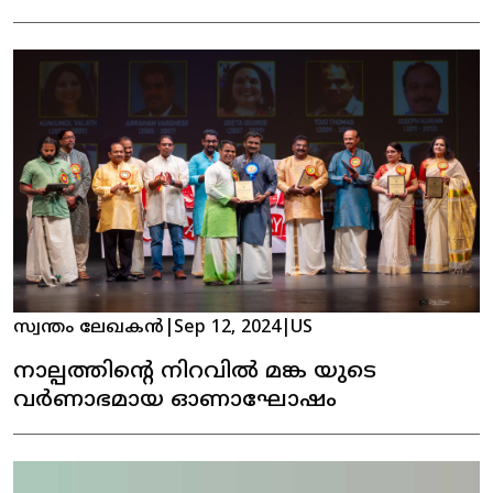
കന്നി ഓണാഘോഷം
സ്വന്തം ലേഖകൻ
|
Sep 12, 2024
|
US
നാല്പത്തിൻ്റെ നിറവിൽ മങ്ക യുടെ
വർണാഭമായ ഓണാഘോഷം