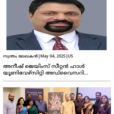
സ്വന്തം ലേഖകൻ
|
May 04, 2025
|
US
അനീഷ് ജെയിംസ് സീറ്റൻ ഹാൾ
യൂണിവേഴ്‌സിറ്റി അഡ്‌വൈസറി
കൗൺസിലിലേക്ക് തിരഞ്ഞെടുക്കപ്പെട്ടു