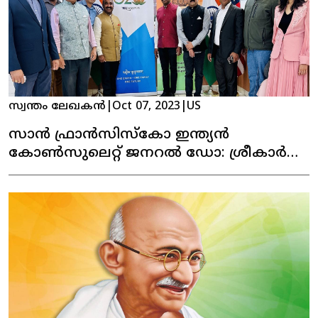
സ്വന്തം ലേഖകൻ
|
Oct 07, 2023
|
US
സാൻ ഫ്രാൻസിസ്കോ ഇന്ത്യൻ
കോൺസുലെറ്റ് ജനറൽ ഡോ: ശ്രീകാർ
റെഡ്‌ഡിയുമായി, മലയാളി കമ്മ്യൂണിനിറ്റി
ലീഡേഴ്‌സ് കൂടി കാഴ്ച നടത്തി