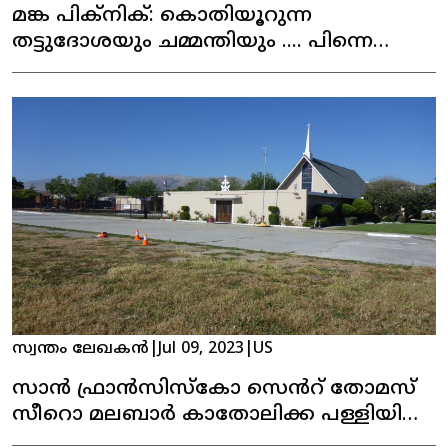
മങ്ക പിക്‌നിക്: കൊതിയൂറുന്ന
തട്ടുദോശയും ചമ്മന്തിയും .... പിന്നെ
നാടൻ പലഹാരങ്ങളും
സ്വന്തം ലേഖകൻ
|
Jul 09, 2023
|
US
സാൻ ഫ്രാൻസിസ്കോ സെൻറ് തോമസ്
സീറൊ മലബാർ കാതോലിക്ക പള്ളിയിലെ
പെരുന്നാൾ കൊടിയേറി