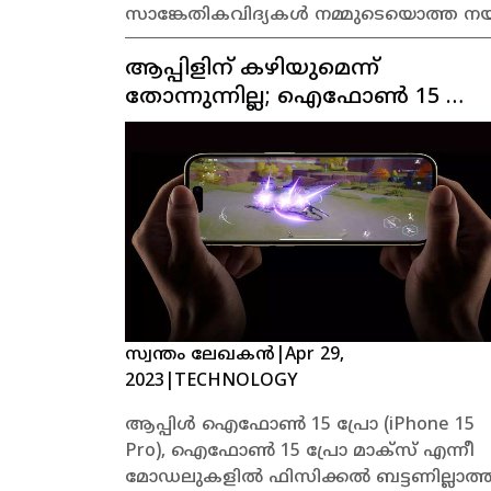
സാങ്കേതികവിദ്യകൾ നമ്മുടെയൊത്ത നയം മാറ
ചുരുക്കം അറിയാം:
ആപ്പിളിന് കഴിയുമെന്ന്
തോന്നുന്നില്ല; ഐഫോൺ 15 പ്ര
മോഡലുകളിൽ ഈ ഫീച്ചർ
ഉണ്ടാകില്ല
സ്വന്തം ലേഖകൻ
|
Apr 29,
2023
|
TECHNOLOGY
ആപ്പിൾ ഐഫോൺ 15 പ്രോ (iPhone 15
Pro), ഐഫോൺ 15 പ്രോ മാക്സ് എന്നീ
മോഡലുകളിൽ ഫിസിക്കൽ ബട്ടണില്ലാത്