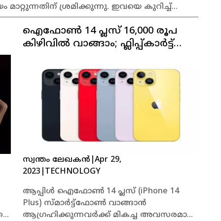
്റുന്നതിന് ശ്രമിക്കുന്നു. ഇവയെ കുറിച്ച്
ഐഫോൺ 14 പ്ലസ് 16,000 രൂപ
ോ
കിഴിവിൽ വാങ്ങാം; ഫ്ലിപ്പ്കാർട്ട്
നൽകുന്ന ഓഫർ കുറച്ച്
ദിവസങ്ങൾ കൂടി മാത്രം
സ്വന്തം ലേഖകൻ
|
Apr 29,
2023
|
TECHNOLOGY
ആപ്പിൾ ഐഫോൺ 14 പ്ലസ് (iPhone 14
Plus) സ്മാർട്ട്ഫോൺ വാങ്ങാൻ
ത
ആഗ്രഹിക്കുന്നവർക്ക് മികച്ച അവസരമാണ്