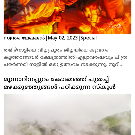
സ്വന്തം ലേഖകൻ
|
May 02, 2023
|
Special
തമിഴ്‍നാട്ടിലെ വില്ലുപുരം ജില്ലയിലെ കൂവഗം
കൂത്താണ്ടവര്‍ ക്ഷേത്രത്തില്‍ എല്ലാവര്‍ഷവും ചിത്ര
പൗര്‍ണമി നാളില്‍ ഒരു ഉത്സവം നടക്കുന്നു. നൂറ്
കണക്കിന് ട്രാന്‍സ്‍ജെന്‍ഡറുകളാണ് അന്ന് കൂവഗം
മൂന്നാറിനപ്പുറം കോടമഞ്ഞ് പുതച്ച്
ഗ്രാമത്തില്‍ എത്തുക. ഒന്നേയുള്ളു അവര്‍ക്ക്
ആഗ്രഹം, അര്‍ജുനന്‍റെ മകന്‍ അറവാനെ വിവാഹം
മഴക്കുഞ്ഞുങ്ങള്‍ പഠിക്കുന്ന സ്കൂള്‍
കഴിക്കുക. ഒരു രാത്രിയാണ് വധുവാകാനുള്ള
അവരുടെ സന്തോഷത്തിന് അയുസുള്ളൂ.
രണ്ടാംനാള്‍ അറവാന്‍ മരിക്കും. അറവാണികള്‍
വിധവകളാകും. മഞ്ഞളും നിലാവും അറവാണികള്‍
അണിയുന്ന ചിത്ര പൗര്‍ണമി നാളിനെ ഫോട്ടോഗ്രഫര്‍