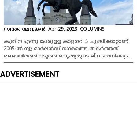
സ്വന്തം ലേഖകൻ
|
Apr 29, 2023
|
COLUMNS
കത്രീന എന്നു പേരുളള കാറ്റഗറി 5 ചുഴലിക്കാറ്റാണ്
2005-ൽ ന്യൂ ഓർലൻസ് നഗരത്തെ തകർത്തത്.
രണ്ടായിരത്തിനടുത്ത് മനുഷ്യരുടെ ജീവഹാനിക്കും
കോടിക്കണക്കിനു രൂപയുടെ നാശനഷ്ടത്തിനും
കാരണമായ പ്രകൃതി ദുരന്തം. മിസിസിപ്പി
ADVERTISEMENT
നദിക്കരയിലുളള ഈ നഗരത്തെ സംരക്ഷിക്കാൻ
കെട്ടിയ ബണ്ടുകൾ പൊട്ടിയതാണ് ദുരന്തം
രൂക്ഷമാകാൻ ഒരു കാരണമായത്. കത്രീനക്കു
ശേഷം ആഴ്ച്ചകളോളം നഗരം രാജ്യത്തിൽ നിന്നു
പൂർണമായും ഒറ്റപ്പെട്ട നിലയിലായിരുന്നു.
@Foreign Malayali 2023