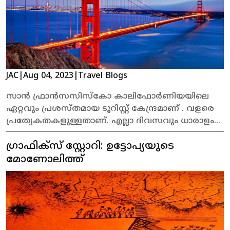
JAC
|
Aug 04, 2023
|
Travel Blogs
സാൻ ഫ്രാൻസസിസ്കോ കാലിഫോർണിയയിലെ
ഏറ്റവും പ്രശസ്തമായ ടൂറിസ്റ്റ് കേന്ദ്രമാണ് . വളരെ
പ്രത്യേകതകളുള്ളതാണ്. എല്ലാ ദിവസവും ധാരാളം
ടൂറിസ്റ്റുകൾ സന്ദർശിക്കുന്ന ഒരു സ്ഥലമാണ് .
ഗ്രാഫിക്സ് സ്റ്റോറി: ഉട്ടോപ്യയുടെ
മോണോലിത്ത്‍