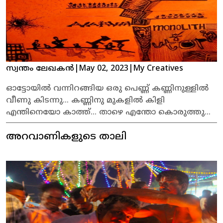
സ്വന്തം ലേഖകൻ
|
May 02, 2023
|
My Creatives
ഓട്ടോയിൽ വന്നിറങ്ങിയ ഒരു പെണ്ണ് കണ്ണിനുള്ളിൽ
വീണു കിടന്നു… കണ്ണിനു മുകളിൽ കിളി
എന്തിനെയോ കാത്ത്‌… താഴെ എന്തോ കൊരുത്തു
ചൂണ്ടയിടുന്ന ഒരാൾ…
അറവാണികളുടെ താലി