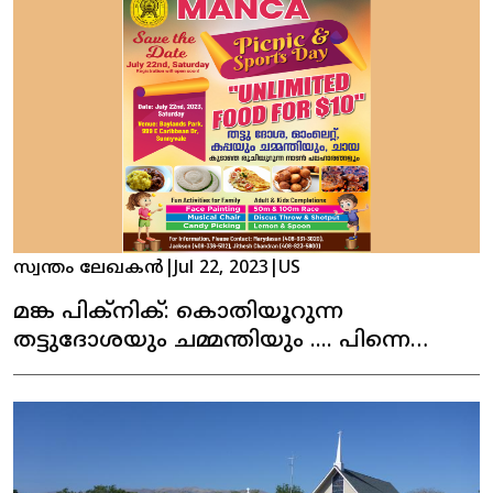
സ്വന്തം ലേഖകൻ
|
Jul 22, 2023
|
US
മങ്ക പിക്‌നിക്: കൊതിയൂറുന്ന
തട്ടുദോശയും ചമ്മന്തിയും .... പിന്നെ
നാടൻ പലഹാരങ്ങളും