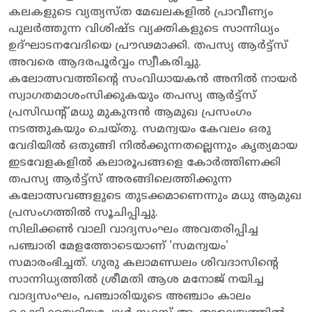
കലകളുടെ വ്യത്യസ്ത മേഖലകളിൽ പ്രാവീണ്യം
പുലർത്തുന്ന വിശിഷ്ട വ്യക്തികളുടെ സാന്നിധ്യം
ഉദ്ഘാടനവേദിയെ പ്രൗഢമാക്കി. തപസ്യ ആർട്ട്സ്
അവരെ ആദരപൂർവ്വം സ്വീകരിച്ചു.
കലോത്സവത്തിന്റെ സംവിധായകൻ അനിൽ നായർ
സ്വാഗതമാശംസിക്കുകയും തപസ്യ ആർട്ട്സ്
പ്രസിഡന്റ് മധു മുകുന്ദൻ ആമുഖ പ്രസംഗം
നടത്തുകയും ചെയ്തു. സമന്വയം കേവലം ഒരു
വേദിയിൽ ഒതുങ്ങി നിൽക്കുന്നതല്ലെന്നും കൃത്യമായ
ഇടവേളകളിൽ കലാരൂപങ്ങളെ കോർത്തിണക്കി
തപസ്യ ആർട്ട്സ് അരങ്ങിലെത്തിക്കുന്ന
കലോത്സവങ്ങളുടെ തുടക്കമാണെന്നും മധു ആമുഖ
പ്രസംഗത്തിൽ സൂചിപ്പിച്ചു.
സിലിക്കൺ വാലി വാദ്യസംഘം അവതരിപ്പിച്ച
പഞ്ചാരി മേളത്തോടെയാണ് 'സമന്വയം'
സമാരംഭിച്ചത്. ഗുരു കലാമണ്ഡലം ശിവദാസിന്റെ
സാന്നിധ്യത്തിൽ ശ്രീമതി ആശ മനോജ് നയിച്ച
വാദ്യസംഘം, പഞ്ചാരിയുടെ അഞ്ചാം കാലം