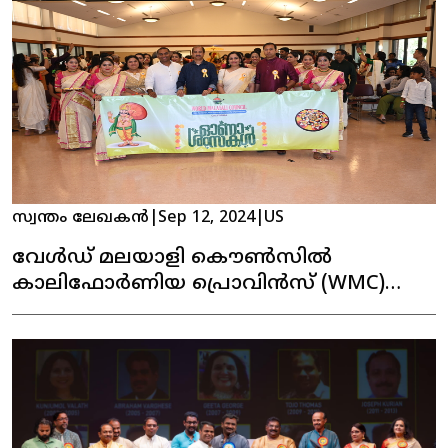
സ്വന്തം ലേഖകൻ
|
Sep 12, 2024
|
US
വേൾഡ് മലയാളി കൌൺസിൽ
കാലിഫോർണിയ പ്രൊവിൻസ് (WMC)
കന്നി ഓണാഘോഷം