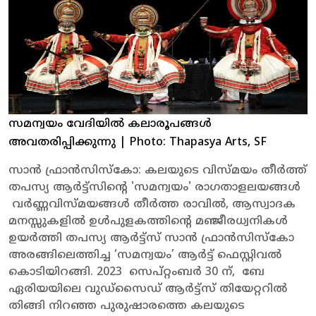
സമന്വയം വേദിയിൽ കലാരൂപങ്ങൾ
അവതരിപ്പിക്കുന്നു
| Photo: Thapasya Arts, SF
സാൻ ഫ്രാൻസിസ്കോ: കലയുടെ വിസ്മയം തീർത്ത്
തപസ്യ ആർട്ട്സിന്റെ 'സമന്വയം' രാഗതാളലയങ്ങൾ
വർണ്ണവിസ്മയങ്ങൾ തീർത്ത രാവിൽ, ആസ്വാദക
മനസ്സുകളിൽ ഉൾപുളകത്തിന്റെ മഞ്ജീരധ്വനികൾ
ഉയർത്തി തപസ്യ ആർട്ട്സ് സാൻ ഫ്രാൻസിസ്കോ
അരങ്ങിലെത്തിച്ച ‘സമന്വയം’ ആർട്ട് ഫെസ്റ്റിവൽ
കൊടിയിറങ്ങി. 2023 സെപ്റ്റംബർ 30 ന്, ബേ
ഏരിയയിലെ വുഡ്സൈഡ് ആർട്ട്സ് തിയേറ്ററിൽ
തിങ്ങി നിറഞ്ഞ പുരുഷാരത്തെ കലയുടെ