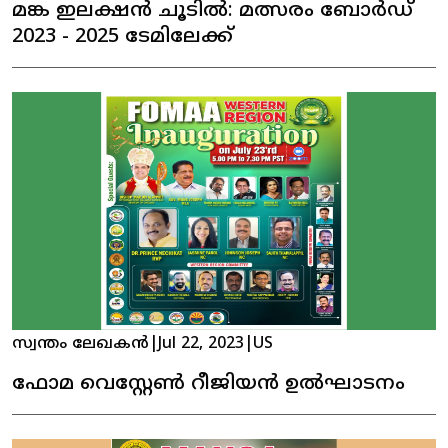
മങ്ക ഇലക്ഷൻ ചൂടിൽ: മത്സരം ബോർഡ്
2023 - 2025 ടേമിലേക്ക്
സ്വന്തം ലേഖകൻ
|
Jul 22, 2023
|
US
ഫോമ വെസ്റ്റേൺ റീജിയൻ ഉൽഘാടനം