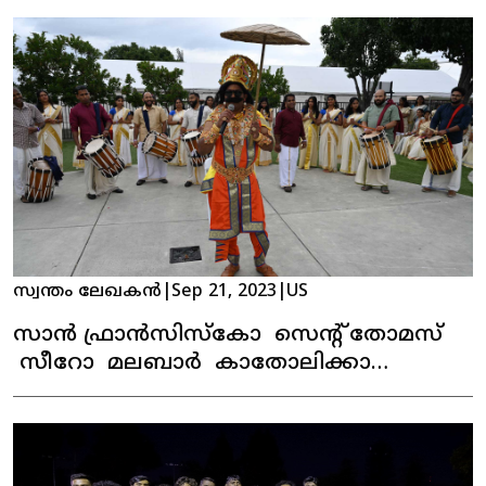
സ്വന്തം ലേഖകൻ
|
Sep 21, 2023
|
US
സാൻ ഫ്രാൻസിസ്കോ സെന്റ് തോമസ്
സീറോ മലബാർ കാതോലിക്കാ
ഇടവകയുടെ ഓണാഘോഷം
കെങ്കേമമായി ആഘോഷിച്ചു.