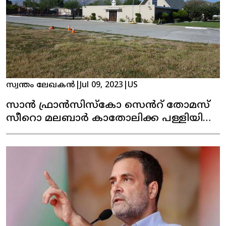
സ്വന്തം ലേഖകൻ
|
Jul 09, 2023
|
US
സാൻ ഫ്രാൻസിസ്കോ സെൻറ് തോമസ്
സീറൊ മലബാർ കാതോലിക്ക പള്ളിയിലെ
പെരുന്നാൾ കൊടിയേറി