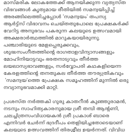
മാസ്മരിക ലോകത്തേക്ക് ആനയിക്കുന്ന വ്യത്യസ്ത
വിഭവങ്ങൾ കൃത്യമായ രീതിയിൽ സമന്വയിപ്പിച്ച്
അരങ്ങിലെത്തിച്ചപ്പോൾ 'സമന്വയം' തപസ്യ
ആർട്ട്സ് വിഭാവനം ചെയ്തതുപോലെ പ്രേക്ഷകർക്ക്
വേറിട്ട അനുഭവം പകരുന്ന കലയുടെ ഉത്സവമായി
അക്ഷരാർത്ഥത്തിൽ മാറുകയായിരുന്നു.
പഞ്ചാരിയുടെ മേളപ്പെരുക്കവും,
ശുദ്ധസംഗീതത്തിന്റെ രാഗതാളവിന്യാസങ്ങളും
മോഹിനിയാട്ടവും ഭരതനാട്യവും തീർത്ത
ലയലാസ്യഭാവങ്ങളും, സർവ്വോപരി കഥകളിയെന്ന
കേരളത്തിന്റെ തനതുകല തീർത്ത തൗര്യത്രികവും
'സമന്വയ'ത്തെ പ്രേക്ഷക സമൂഹത്തിന് മുന്നിൽ ഒരു
നവ്യാനുഭവമാക്കി മാറ്റി.
പ്രശസ്ത നർത്തകി ഗുരു കാതറീൻ കുഞ്ഞുരാമൻ,
നടനും സാഹിത്യകാരനുമായ ശ്രീ തമ്പി ആന്റണി,
ചലച്ചിത്രസംവിധായകൻ ശ്രീ പ്രകാശ് ബാരെ
എന്നിവർ ചേർന്ന് ഭദ്രദീപം തെളിയിച്ചതോടെയാണ്
കലയുടെ ഉത്സവത്തിന് തിരശ്ശീല ഉയർന്നത്. വിവിധ