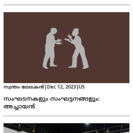
വന്നു. പ്രശസ്ത പിന്നണി ഗായിക
ഡെൽസി നൈനാൻ ഉത്‌ഘാടനം
നിർവഹിച്ചു.
സ്വന്തം ലേഖകൻ
|
Dec 12, 2023
|
US
സംഘടനകളും സംഘട്ടനങ്ങളും:
അച്ചായൻ