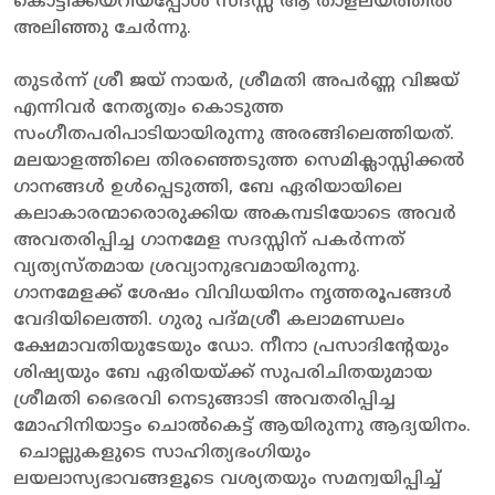
കൊട്ടിക്കയറിയപ്പോൾ സദസ്സ് ആ താളലയത്തിൽ
അലിഞ്ഞു ചേർന്നു.
തുടർന്ന് ശ്രീ ജയ് നായർ, ശ്രീമതി അപർണ്ണ വിജയ്
എന്നിവർ നേതൃത്വം കൊടുത്ത
സംഗീതപരിപാടിയായിരുന്നു അരങ്ങിലെത്തിയത്.
മലയാളത്തിലെ തിരഞ്ഞെടുത്ത സെമിക്ലാസ്സിക്കൽ
ഗാനങ്ങൾ ഉൾപ്പെടുത്തി, ബേ ഏരിയായിലെ
കലാകാരന്മാരൊരുക്കിയ അകമ്പടിയോടെ അവർ
അവതരിപ്പിച്ച ഗാനമേള സദസ്സിന് പകർന്നത്
വ്യത്യസ്തമായ ശ്രവ്യാനുഭവമായിരുന്നു.
ഗാനമേളക്ക് ശേഷം വിവിധയിനം നൃത്തരൂപങ്ങൾ
വേദിയിലെത്തി. ഗുരു പദ്മശ്രീ കലാമണ്ഡലം
ക്ഷേമാവതിയുടേയും ഡോ. നീനാ പ്രസാദിന്റേയും
ശിഷ്യയും ബേ ഏരിയയ്ക്ക് സുപരിചിതയുമായ
ശ്രീമതി ഭൈരവി നെടുങ്ങാടി അവതരിപ്പിച്ച
മോഹിനിയാട്ടം ചൊൽകെട്ട് ആയിരുന്നു ആദ്യയിനം.
ചൊല്ലുകളുടെ സാഹിത്യഭംഗിയും
ലയലാസ്യഭാവങ്ങളൂടെ വശ്യതയും സമന്വയിപ്പിച്ച്