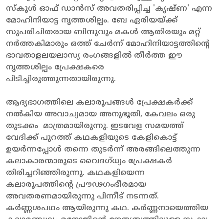
സ്കൂൾ ഓഫ് ഡാൻസ് അവതരിപ്പിച്ച 'കൃഷ്ണ' എന്ന
മോഹിനിയാട്ട നൃത്തശില്പം. ബേ ഏരിയയ്ക്ക്
സുപരിചിതരായ ബിന്ദുവും മകൾ ആതിരയും മറ്റ്
നർത്തകിമാരും ഒത്ത് ചേർന്ന് മോഹിനിയാട്ടത്തിന്റെ
ഭാവതാളലയലാസ്യ രംഗങ്ങളിൽ തീർത്ത ഈ
നൃത്തശില്പം പ്രേക്ഷകരെ
പിടിച്ചിരുത്തുന്നതായിരുന്നു.
ആദ്യഭാഗത്തിലെ കലാരൂപങ്ങൾ പ്രേക്ഷകർക്ക്
നൽകിയ അവാച്യമായ അനുഭൂതി, കേവലം ഒരു
തുടക്കം മാത്രമായിരുന്നു. ഇടവേള സമയത്ത്
വേദിക്ക് പുറത്ത് കഥകളിയുടെ കേളികൊട്ട്
ഉയർന്നപ്പോൾ തന്നെ തുടർന്ന് അരങ്ങിലെത്തുന്ന
കലാകാരന്മാരുടെ വൈദഗ്ധ്യം പ്രേക്ഷകർ
തിരിച്ചറിഞ്ഞിരുന്നു. കഥകളിയെന്ന
കലാരൂപത്തിന്റെ പ്രൗഢഗംഭീരമായ
അവതരണമായിരുന്നു പിന്നീട് നടന്നത്.
കർണ്ണശപഥം ആയിരുന്നു കഥ. കർണ്ണനായെത്തിയ