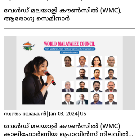
വേൾഡ് മലയാളി കൗൺസിൽ (WMC),
ആരോഗ്യ സെമിനാർ
സ്വന്തം ലേഖകൻ
|
Jan 03, 2024
|
US
വേൾഡ് മലയാളി കൗൺസിൽ (WMC)
കാലിഫോർണിയ പ്രൊവിൻസ് നിലവിൽ