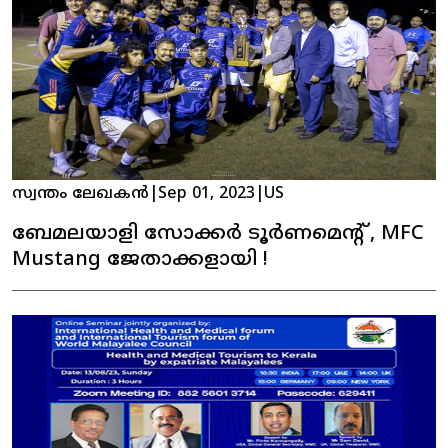
സ്വന്തം ലേഖകൻ
|
Sep 01, 2023
|
US
ബേമലയാളി സോക്കർ ടൂർണമെന്റ് , MFC
Mustang ജേതാക്കളായി !