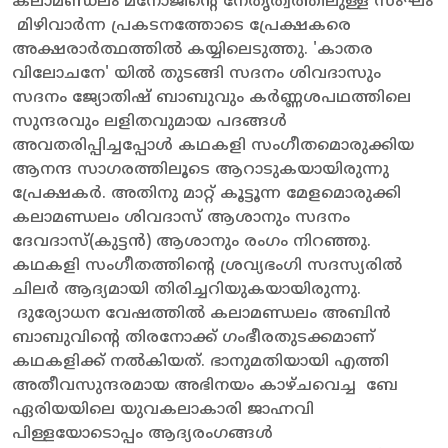
കലാമണ്ഡലം മനോജിന്റെ നേതൃത്വത്തിലുള്ള സംഘം
മിഴിവാർന്ന പ്രകടനത്തോടെ പ്രേക്ഷകരെ
അക്ഷരാർത്ഥത്തിൽ കയ്യിലെടുത്തു. 'കാതര
വിലോചനേ' യിൽ തുടങ്ങി സദനം ശിവദാസും
സദനം ജ്യോതിഷ് ബാബുവും കർണ്ണശപഥത്തിലെ
സുന്ദരവും ലളിതവുമായ പദങ്ങൾ
അവതരിപ്പിച്ചപ്പോൾ കഥകളി സംഗീതമൊരുക്കിയ
ആനന്ദ സാഗരത്തിലൂടെ ആറാടുകയായിരുന്നു
പ്രേക്ഷകർ. അതിനു മാറ്റ് കൂട്ടൂന്ന മേളമൊരുക്കി
കലാമണ്ഡലം ശിവദാസ് ആശാനും സദനം
ദേവദാസ്(കുട്ടൻ) ആശാനും രംഗം നിറഞ്ഞു.
കഥകളി സംഗീതത്തിന്റെ ശ്രവ്യഭംഗി സദസ്യരിൽ
ചിലർ ആദ്യമായി തിരിച്ചറിയുകയായിരുന്നു.
ദുര്യോധന വേഷത്തിൽ കലാമണ്ഡലം അബിൻ
ബാബുവിന്റെ തിരനോക്ക് ഗംഭീരതുടക്കമാണ്
കഥകളിക്ക് നൽകിയത്. ഭാനുമതിയായി എത്തി
അതീവസുന്ദരമായ അഭിനയം കാഴ്ചവെച്ച ബേ
ഏരിയയിലെ യുവകലാകാരി ജാഹ്നവി
പിള്ളയോടൊപ്പം ആദ്യരംഗങ്ങൾ