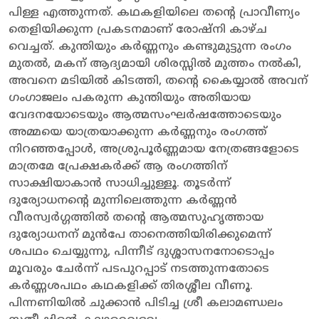
പിള്ള എത്തുന്നത്. കഥകളിയിലെ തന്റെ പ്രാവീണ്യം
തെളിയിക്കുന്ന പ്രകടനമാണ് രോഷ്നി കാഴ്ച
വെച്ചത്. കുന്തിയും കർണ്ണനും കണ്ടുമുട്ടുന്ന രംഗം
മുതൽ, മകന് ആദ്യമായി ശിരസ്സിൽ മുത്തം നൽകി,
അവനെ മടിയിൽ കിടത്തി, തന്റെ കൈയ്യാൽ അവന്
ഗംഗാജലം പകരുന്ന കുന്തിയും അതിയായ
വേദനയോടെയും ആത്മസംഘർഷത്തോടെയും
അമ്മയെ യാത്രയാക്കുന്ന കർണ്ണനും രംഗത്ത്
നിറഞ്ഞപ്പോൾ, അശ്രുപൂർണ്ണമായ നേത്രങ്ങളോടെ
മാത്രമേ പ്രേക്ഷകർക്ക് ആ രംഗത്തിന്
സാക്ഷിയാകാൻ സാധിച്ചുള്ളൂ. തൂടർന്ന്
ദുര്യോധനന്റെ മുന്നിലെത്തുന്ന കർണ്ണൻ
വീരസ്വർഗ്ഗത്തിൽ തന്റെ ആത്മസുഹൃത്തായ
ദുര്യോധനന് മുൻപേ താനെത്തിയിരിക്കുമെന്ന്
ശപഥം ചെയ്യുന്നു, പിന്നീട് ദുശ്ശാസനനോടൊപ്പം
മൂവരും ചേർന്ന് പടപുറപ്പാട് നടത്തുന്നതോടെ
കർണ്ണശപഥം കഥകളിക്ക് തിരശ്ശീല വീണൂ.
പിന്നണിയിൽ ചുക്കാൻ പിടിച്ച ശ്രീ കലാമണ്ഡലം