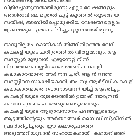
സതീഷിന്റെ കലാവൈഭവം
വിളിച്ചോതുന്നതായിരുന്നു എല്ലാ വേഷങ്ങളും.
അതിരാവിലെ മുതൽ ചുട്ടികുത്തൽ തുടങ്ങിയ
സതീഷ്, അണിയിച്ചൊരുക്കിയ വേഷങ്ങളെല്ലാം
പ്രേക്ഷരുടെ ശ്രദ്ധ പിടിച്ചുപറ്റുന്നതായിരുന്നു.
നാനൂറില്പരം കാണികൾ തിങ്ങിനിറഞ്ഞ വേദി
കഥകളിയുടെ ചരിത്രത്തിൽ വിരളമാവും. ആ
സദസ്സ്യർ മുഴുവൻ എഴുന്നേറ്റ് നിന്ന്
നിറഞ്ഞകൈയ്യടിയോടെയാണ് കഥകളി
കലാകാരന്മാരെ അഭിനന്ദിച്ചത്. ആ നിറഞ്ഞ
സദസ്സിനെ സാക്ഷിയാക്കി, തപസ്യ ആർട്ട്സ് കഥകളി
കലാകാരന്മാരെ പൊന്നാടയണിയിച്ച് ആദരിച്ചു.
കഥകളിയുടെ തുടക്കത്തിൽ ഉമേഷ് നരേന്ദ്രൻ
കഥാസംഗ്രഹം പറഞ്ഞുകൊടുത്തതും
കഥകളിയുടെ ആദ്യാവസാനം പദങ്ങളുടെയും
ആട്ടത്തിന്റെയും അർത്ഥങ്ങൾ സൈഡ് സ്ക്രീനിൽ
പ്രദർശിപ്പിച്ചതും, ഈ കലാരൂപത്തെ
അടുത്തറിയുവാൻ സഹായകമായി. കഥയറിഞ്ഞ്