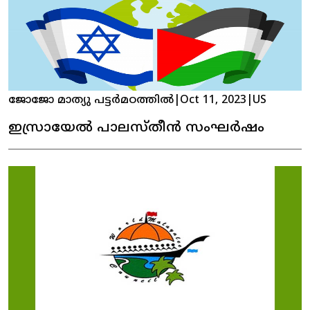
ജോജോ മാത്യു പട്ടർമഠത്തിൽ
|
Oct 11, 2023
|
US
ഇസ്രായേൽ പാലസ്തീൻ സംഘർഷം