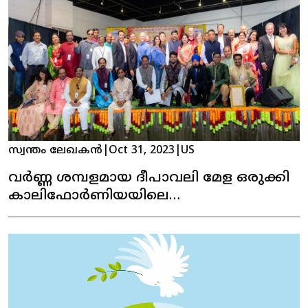
സ്വന്തം ലേഖകൻ
|
Oct 31, 2023
|
US
വർണ്ണ ശമ്പളമായ ദീപാവലി മേള ഒരുക്കി
കാലിഫോർണിയയിലെ
അസോസിയേഷൻ ഓഫ് ഇൻഡോ
അമേരിക്കൻ ( AiA)