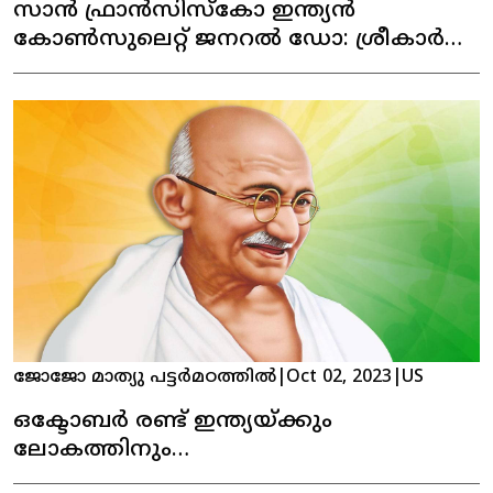
സാൻ ഫ്രാൻസിസ്കോ ഇന്ത്യൻ
കോൺസുലെറ്റ് ജനറൽ ഡോ: ശ്രീകാർ
റെഡ്‌ഡിയുമായി, മലയാളി കമ്മ്യൂണിനിറ്റി
ലീഡേഴ്‌സ് കൂടി കാഴ്ച നടത്തി
ജോജോ മാത്യു പട്ടർമഠത്തിൽ
|
Oct 02, 2023
|
US
ഒക്ടോബർ രണ്ട് ഇന്ത്യയ്ക്കും
ലോകത്തിനും
വിലമതിക്കാനാവാത്ത ദിവസം