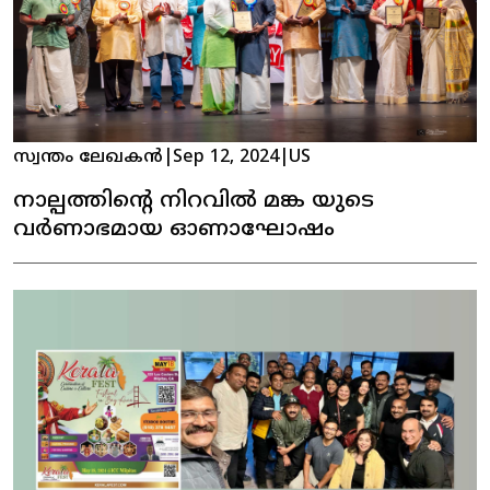
സ്വന്തം ലേഖകൻ
|
Sep 12, 2024
|
US
നാല്പത്തിൻ്റെ നിറവിൽ മങ്ക യുടെ
വർണാഭമായ ഓണാഘോഷം