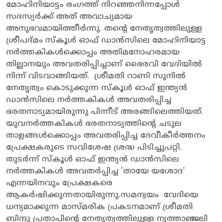
മോഹിനിയാട്ടം രംഗത്ത് നിറഞ്ഞനിന്നപ്പോൾ
സദസ്യർക്ക് അത് അവാച്യമായ
അനുഭവമായിത്തീർന്നു. തന്റെ നേതൃത്വത്തിലുള്ള
ശ്രീപദ്മം സ്കൂൾ ഓഫ് ഡാൻസിലെ മോഹിനിയാട്ട
നർത്തകികൾക്കൊപ്പം അതിമനോഹരമായ
തില്ലാനയും അവതരിപ്പിച്ചാണ് ഭൈരവി വേദിയിൽ
നിന്ന് വിടവാങ്ങിയത്. ശ്രീമതി റാണി സുനിൽ
നേതൃത്വം കൊടുക്കുന്ന സ്കൂൾ ഓഫ് ഇന്ത്യൻ
ഡാൻസിലെ നർത്തകികൾ അവതരിപ്പിച്ച
ഭരതനാട്യമായിരുന്നു പിന്നീട് അരങ്ങിലെത്തിയത്.
യുവനർത്തകികൾ ഭരതനാട്യത്തിന്റെ ചടുല
താളങ്ങൾക്കൊപ്പം അവതരിപ്പിച്ച ദേവീകീർത്തനം
പ്രേക്ഷകരുടെ സവിശേഷ ശ്രദ്ധ പിടിച്ചുപറ്റി.
തുടർന്ന് സ്കൂൾ ഓഫ് ഇന്ത്യൻ ഡാൻസിലെ
നർത്തകികൾ അവതർപ്പിച്ച 'തായേ യശോദ'
എന്നയിനവും പ്രേക്ഷകരെ
ആകർഷിക്കുന്നതായിരുന്നു.സമന്വയം വേദിയെ
ധന്യമാക്കുന്ന മാസ്മരിക പ്രകടനമാണ് ശ്രീമതി
ബിന്ദു പ്രതാപിന്റെ നേതൃത്വത്തിലുള്ള നൃത്താഞ്ജലി