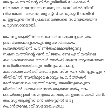
ആട്ടം കണ്ടതിന്റെ നിർവൃതിയിൽ പ്രേക്ഷകർ
നിറഞ്ഞ മനസ്സോടെ സമന്വയം വേദിയിൽ നിന്ന്
വിടവാങ്ങി. തപസ്യ ആർട്ട്സ് സെക്രട്ടറി സജീവ്
പിള്ളയുടെ നന്ദി പ്രകടനത്തോടെ സമന്വയത്തിന്
പര്യവസാനമായി.
തപസ്യ ആർട്ട്സിന്റെ ബോർഡംഗങ്ങളുടെയും
പ്രവർത്തകരുടെയും ആത്മാർഥമായ
പ്രയത്നത്തിന്റെ പരിണിതഫലമായിരുന്നു
സമന്വയത്തിന്റെ വൻ വിജയം. ബേ ഏരിയയിലെ
കലാകാരന്മാരെ അവർ അർഹിക്കുന്ന ആദരവോടെ
വേദിയിലെത്തിക്കുന്നതിനും, കഥകളി
കലാകാരന്മാർക്ക് അവരുടെ സ്നേഹം പിടിച്ചുപറ്റുന്ന
രീതിയിൽ ആതിഥ്യമേകാനും പ്രവർത്തകർ
മുൻഗണനകൊടുത്തിരുന്നു. അതിനുതകുന്ന
രീതിയിൽ കലാകാരന്മാർ ആത്മസമർപ്പണം
ചെയ്തപ്പോൾ സമന്വയം കലയുടെ ഉത്സവമായി മാറി.
തപസ്യ ആർട്ട്സിന്റെ ശിരസ്സിൽ ഒരു
പൊൻതൂവലായ് സമന്വയം-2023