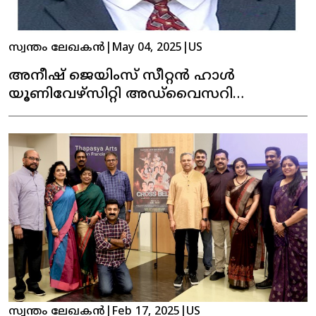
സ്വന്തം ലേഖകൻ
|
May 04, 2025
|
US
അനീഷ് ജെയിംസ് സീറ്റൻ ഹാൾ
യൂണിവേഴ്‌സിറ്റി അഡ്‌വൈസറി
കൗൺസിലിലേക്ക് തിരഞ്ഞെടുക്കപ്പെട്ടു
സ്വന്തം ലേഖകൻ
|
Feb 17, 2025
|
US