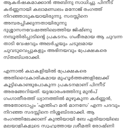
ആകർഷകമാക്കാൻ അബിനു സാധിച്ചു. പിന്നീട്
കർണ്ണനായി കലാമണ്ഡലം മനോജ് രംഗത്ത്
നിറഞ്ഞാടുകയായിരുന്നു. സദസ്സിനെ
അമ്പരപ്പിക്കുന്നതായിരുന്നു
ദുശ്ശാസനവേഷത്തിലെത്തിയ ജിഷ്ണു
നമ്പൂതിരിപ്പാടിന്റെ പ്രകടനം. ഗംഭീരമായ ആ ചുവന്ന
താടി വേഷവും അലർച്ചയും ചടുലമായ
ചുവടുവെപ്പുകളും അഭിനയവും പ്രേക്ഷകരെ
സ്തബ്ധരാക്കി.
എന്നാൽ കഥകളിയിൽ പ്രേക്ഷകരെ
അതിവൈകാരികമായ മുഹൂർത്തങ്ങളിലേക്ക്
കൂട്ടികൊണ്ടുപോകുന്ന പ്രകടനമാണ് പിന്നീട്
അരങ്ങേറിയത്. യുദ്ധാരംഭത്തിനു മുൻപ്
ഗംഗാതീരത്ത് ധ്യാനത്തിൽ മുഴുകുന്ന കർണ്ണൻ,
അതോടൊപ്പം 'എന്തിഹ മൻ മാനസേ' എന്ന പദവും
നിറഞ്ഞ സദസ്സിനെ നിശ്ശബ്ദരാക്കി. ആ
രംഗത്തിലേക്കാണ് കുന്തിയായി ബേ ഏരിയായിലെ
മലയാളികളുടെ സുഹൃത്തായ ശ്രീമതി രോഷ്ണി