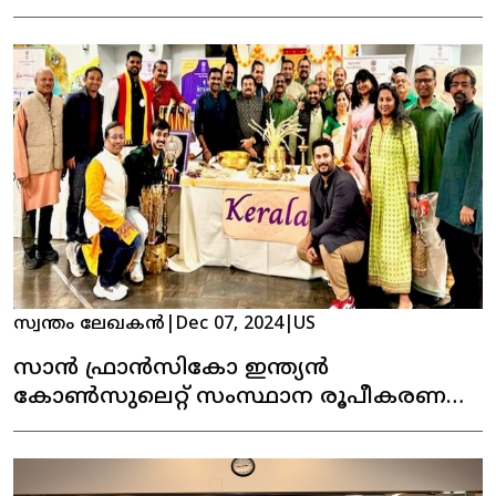
കേരള ഹൗസ്സ് പ്രവർത്തനമാരംഭിക്കുന്നു !
സ്വന്തം ലേഖകൻ
|
Dec 07, 2024
|
US
സാൻ ഫ്രാൻസികോ ഇന്ത്യൻ
കോൺസുലെറ്റ് സംസ്ഥാന രൂപീകരണ
ദിനമാഘോഷിച്ചു