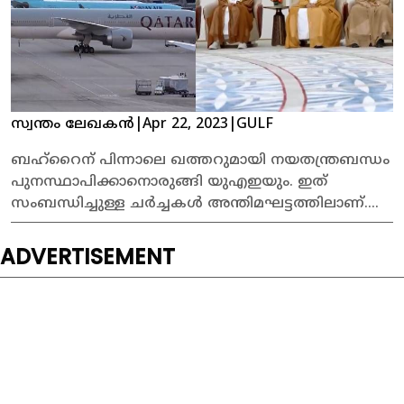
സ്വന്തം ലേഖകൻ
|
Apr 22, 2023
|
GULF
ബഹ്റൈന് പിന്നാലെ ഖത്തറുമായി നയതന്ത്രബന്ധം
പുനസ്ഥാപിക്കാനൊരുങ്ങി യുഎഇയും. ഇത്
സംബന്ധിച്ചുള്ള ചര്‍ച്ചകൾ അന്തിമഘട്ടത്തിലാണ്.
ജൂണിൽ ഇരു രാജ്യങ്ങളിലും എംബസികൾ
തുറക്കാനാണ് ശ്രമം.
ADVERTISEMENT