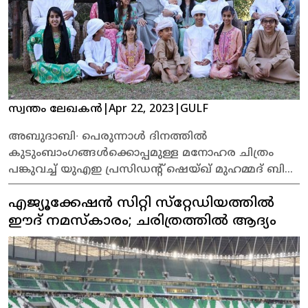
സ്വന്തം ലേഖകൻ
|
Apr 22, 2023
|
GULF
അബുദാബി∙ പെരുന്നാൾ ദിനത്തിൽ
കുടുംബാംഗങ്ങൾക്കൊപ്പമുള്ള മനോഹര ചിത്രം
പങ്കുവച്ച് യുഎഇ പ്രസിഡന്റ് ഷെയ്ഖ് മുഹമ്മദ് ബിൻ
സായിദ് അൽ നഹ്യാൻ. 3.2 മില്ല്യൻ
എജ്യൂക്കേഷന്‍ സിറ്റി സ്‌റ്റേഡിയത്തിൽ
ഫോളോവേഴ്സുള്ള തന്റെ ഇൻസ്റ്റാഗ്രാം
ഹാൻഡിലിലാണു പ്രസിഡന്റ് ചിത്രം പങ്കുവച്ചത്.
ഈദ് നമസ്‌കാരം; ചരിത്രത്തില്‍ ആദ്യം
പ്രിയപ്പെട്ടവർക്കും കുടുംബാംഗങ്ങൾക്കുമൊപ്പം
അവധിദിനങ്ങൾ ചിലവഴിക്കാൻ പറ്റുന്നത്
അനുഗ്രഹമാണെന്ന കുറിപ്പോടെയായിരുന്നു പോസ്റ്റ്.
പെരുന്നാൾ ദിനത്തിൽ എല്ലാവർക്കും സന്തോഷവും
സമാധാനവും നേരുന്നതായും കുറിപ്പിലുണ്ട്.