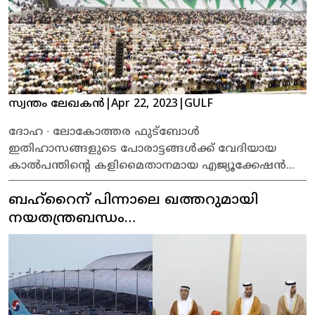
സ്വന്തം ലേഖകൻ
|
Apr 22, 2023
|
GULF
ദോഹ ∙ ലോകോത്തര ഫുട്‌ബോള്‍
ഇതിഹാസങ്ങളുടെ പോരാട്ടങ്ങള്‍ക്ക് വേദിയായ
കാല്‍പന്തിന്റെ കളിമൈതാനമായ എജ്യൂക്കേഷന്‍
സിറ്റി സ്‌റ്റേഡിയം&nbsp; ആയിരക്കണക്കിന്
ബഹ്റൈന് പിന്നാലെ ഖത്തറുമായി
വിശ്വാസികള്‍ ഒന്നു ചേര്‍ന്നുള്ള ഈദ്
നമസ്‌കാരത്തിനും സാക്ഷിയായി.
നയതന്ത്രബന്ധം
പുനസ്ഥാപിക്കാനൊരുങ്ങി യുഎഇയും.