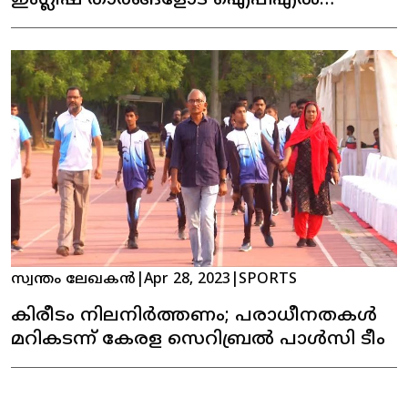
ഇംഗ്ലീഷ് താരങ്ങളോട് ഐപിഎല്‍
ഫ്രാഞ്ചൈസികള്‍
സ്വന്തം ലേഖകൻ
|
Apr 28, 2023
|
SPORTS
കിരീടം നിലനിര്‍ത്തണം; പരാധീനതകള്‍
മറികടന്ന് കേരള സെറിബ്രല്‍ പാള്‍സി ടീം