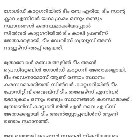
ഗോൾഡ് കാറ്റഗറിയിൽ ടീം ബേ ഏരിയ, ടീം സാന്റ
ക്ലാറ എന്നിവർ യഥാ ക്രമം ഒന്നും രണ്ടും
സ്ഥാനങ്ങൾ കരസ്ഥമാക്കിയപ്പോൾ
സിൽവർ കാറ്റഗറിയിൽ ടീം കാലി ഫ്രണ്ട്സ്
ജേതാക്കളായി, ടീം ഡേവിസ് ഗബ്രുസ് അന്ന്
റണ്ണേഴ്‌സ്-അപ്പ് ആയത്.
ത്രോബോൾ മത്സരങ്ങളിൽ ടീം അൺ
പ്രെഡിറ്റേബിൾ ഗോൾഡ് കാറ്റഗറി ജേതാക്കളായി,
ടീം ഡൈനാമോസ് ആണ് രണ്ടാം സ്ഥാനം
കരസ്ഥമാക്കിയത്. സിൽവർ കാറ്റഗറിയിൽ ടീം
പോസിറ്റീവ് വൈബ്സ് ടീം തണ്ടേഴ്സ് എന്നിവർ
യഥാക്രമം ഒന്നും രണ്ടും സ്ഥാനങ്ങൾ കരസ്ഥമാക്കി.
ബ്രോൺസ് കാറ്റഗറി യിൽ എൻ വൈ എക്സ്
ജേതാക്കളായി ടീം അൺസ്റ്റോപ്പബിൾസ് ആണ്
രണ്ടാം സ്ഥാനത്ത്.
ബേ മലയാളി ട്രെഷറർ സുഭാഷ് സ്കറിയയുടെ