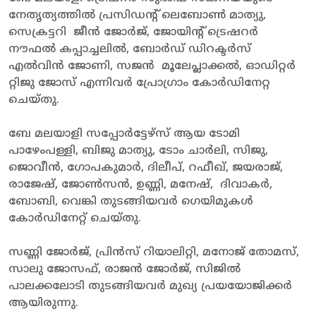
നേതൃത്യത്തിൽ പ്രസിഡന്റ് ലെബോൺ മാത്യു,
സെക്രട്ടറി ജീൻ ജോർജ്, ജോയിന്റ് ട്രെഷറർ
നൗഫൽ കപ്പാച്ചലിൽ, ബോർഡ് ഡിറക്ടർസ്
എൽവിൻ ജോണി, സജൻ മൂലേപ്ലാക്കൽ, ഓഡിറ്റർ
റ്റിജു ജോസ് എന്നിവർ പ്രോഗ്രാം കോർഡിനേറ്റ
ചെയ്തു.
ബേ മലയാളി സപ്പോർട്ടേഴ്‌സ് ആയ ടോമി
പാഴേംപള്ളി, ബിജു മാത്യു, ടോം ചാർലി, സിജു,
ജൊവീൻ, ഗോപകുമാർ, ദിലീപ്, റഫീഖ്, ജയരാജ്,
രാജേഷ്, ജോൺസൻ, ഉണ്ണി, മനേഷ്, ദിവാകർ,
ബോബി, വെങ്കി തുടങ്ങിയവർ ഗെയിമുകൾ
കോർഡിനേറ്റ് ചെയ്തു.
സണ്ണി ജോർജ്, പ്രിൻസ് റിയാലിറ്റി, മനോജ് തോമസ്,
സാലു ജോസഫ്, രാജൻ ജോർജ്, സിജിൽ
പാലക്കലോടി തുടങ്ങിയവർ മുഖ്യ പ്രയയോജിക്കർ
ആയിരുന്നു.