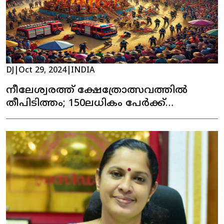
DJ
|
Oct 29, 2024
|
INDIA
നീലേശ്വരത്ത് ക്ഷേത്രോത്സവത്തിൽ
തീപിടിത്തം; 150ലധികം പേർക്ക്
പരിക്കേൽക്കുകയും എട്ട് പേരുടെ നില
ഗുരുതരവുമാണ്