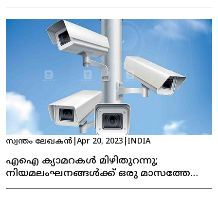
റിപ്പോര്‍ട്ട്
സ്വന്തം ലേഖകൻ
|
Apr 20, 2023
|
INDIA
എഐ ക്യാമറകൾ മിഴിതുറന്നു;
നിയമലംഘനങ്ങൾക്ക് ഒരു മാസത്തേക്ക്
പിഴയില്ല