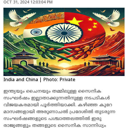
OCT 31, 2024 12:03:04 PM
India and China
| Photo: Private
ഇന്ത്യയും ചൈനയും തമ്മിലുള്ള സൈനിക
സംഘർഷം ഇല്ലാതാക്കുന്നതിനുള്ള നടപടികൾ
വിജയകരമായി പൂർത്തിയാക്കി. കഴിഞ്ഞ കുറേ
മാസങ്ങളായി അരുണാചൽ പ്രദേശിൽ തുടരുന്ന
സംഘർഷങ്ങളുടെ പശ്ചാത്തലത്തിൽ ഇരു
രാജ്യങ്ങളും തങ്ങളുടെ സൈനിക സാന്നിധ്യം