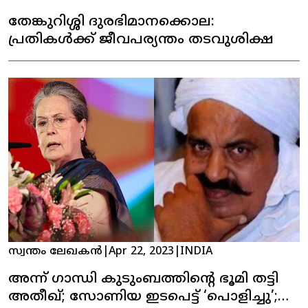
തേങ്കുറിശ്ശി ദുരഭിമാനക്കൊല:
പ്രതികള്‍ക്ക് ജീവപര്യന്തം തടവുശിക്ഷ
സ്വന്തം ലേഖകൻ
|
Apr 22, 2023
|
INDIA
അന്ന് ഗാന്ധി കുടുംബത്തിന്റെ ഭൂമി തട്ടി
അതീഖ്; സോണിയ ഇടപെട്ട് ‘പൊളിച്ചു’;