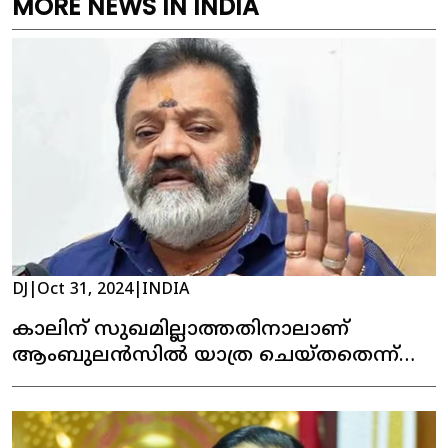
MORE NEWS IN INDIA
DJ
|
Oct 31, 2024
|
INDIA
കാലിന് സുഖമില്ലാത്തതിനാലാണ്
ആംബുലൻസിൽ യാത്ര ചെയ്തതെന്ന്
സുരേഷ് ഗോപി; കേസെടുക്കാൻ
വെല്ലുവിളിച്ചപ്പോൾ, 'സി.ബി.ഐയെ
വിളിക്കാൻ നിങ്ങൾക്ക് ധൈര്യമുണ്ടോ?'